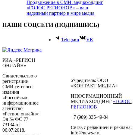
Продвижение в СМИ: медиахолдинг
«ГОЛОС РЕГИОНОВ» – ваш
надежный партнёр в мире медиа
НАШИ СОЦСЕТИ (ПОДПИШИСЬ)
Telegram
VK
РИА «РЕГИОН
ОНЛАЙН»
Свидетельство о
Учредитель: ООО
регистрации
«КОНТАКТ МЕДИА»
СМИ сетевого
издания
ИНФОРМАЦИОННЫЙ
«Российское
МЕДИАХОЛДИНГ
«ГОЛОС
информационное
РЕГИОНОВ
агентство
«Регион онлайн»:
+7 (989) 335-49-34
Эл № ФС 77 -
73134 от
Связь с редакцией и реклама:
06.07.2018,
info@news-r.ru