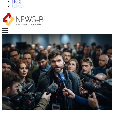
ЦФО
ЮФО