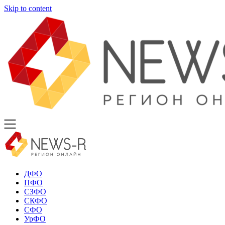
Skip to content
ДФО
ПФО
СЗФО
СКФО
СФО
УрФО