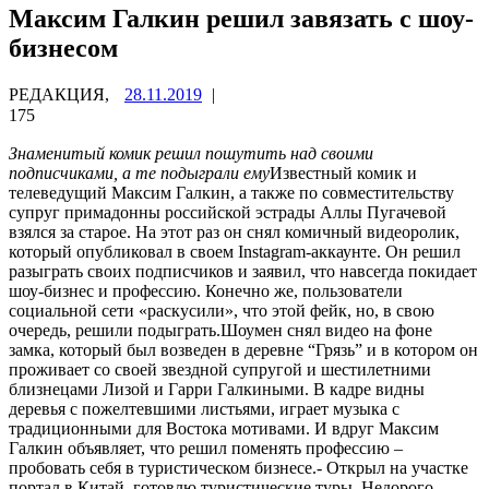
Максим Галкин решил завязать с шоу-
бизнесом
РЕДАКЦИЯ,
28.11.2019
|
175
Знаменитый комик решил пошутить над своими
подписчиками, а те подыграли ему
Известный комик и
телеведущий Максим Галкин, а также по совместительству
супруг примадонны российской эстрады Аллы Пугачевой
взялся за старое. На этот раз он снял комичный видеоролик,
который опубликовал в своем Instagram-аккаунте. Он решил
разыграть своих подписчиков и заявил, что навсегда покидает
шоу-бизнес и профессию. Конечно же, пользователи
социальной сети «раскусили», что этой фейк, но, в свою
очередь, решили подыграть.Шоумен снял видео на фоне
замка, который был возведен в деревне “Грязь” и в котором он
проживает со своей звездной супругой и шестилетними
близнецами Лизой и Гарри Галкиными. В кадре видны
деревья с пожелтевшими листьями, играет музыка с
традиционными для Востока мотивами. И вдруг Максим
Галкин объявляет, что решил поменять профессию –
пробовать себя в туристическом бизнесе.- Открыл на участке
портал в Китай, готовлю туристические туры. Недорого, –