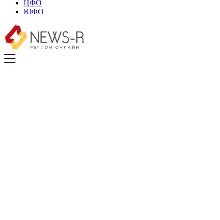
ЦФО
ЮФО