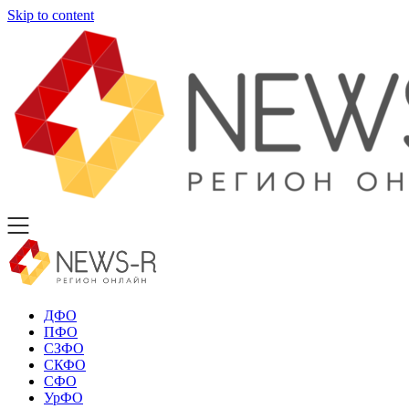
Skip to content
ДФО
ПФО
СЗФО
СКФО
СФО
УрФО