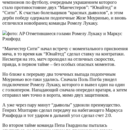
чемпионов по футболу, очередным украшением которого
стало противостояние двух “Манчестеров”: “Юнайтед” и
“Сити”. К счастью болельщиков “красных дьяволов”, в этом
дерби победу
одержали подопечные Жозе Моуринью, и вновь
отличился новобранец команды Ромелу Лукаку.
фото: AP Отметившиеся голами Ромелу Лукаку и Маркус
Рэшфорд
“Манчестер Сити” начал встречу с моментального присвоения
мяча, в то время как “Юнайтед” сделал ставку на контратаки.
Несмотря на это, матч проходил на отличных скоростях,
правда, в первом тайме – без особых опасных моментов.
Но ближе к перерыву два точечных выпада подопечным
Моуринью все-таки удались. Сначала Поль Погба увидел
подключение Ромелу Лукаку, которого и вывел один на один
с голкипером. Нападающий сначала опередил вратаря, а затем
отправил мяч точно в ворота, мимо двух защитников.
А уже через пару минут “дьяволы” удвоили преимущество.
Генрих Мхитарян сделал передачу на набегающего Маркуса
Рэшфорда и тот ударом в дальний угол сделал счет 2:0.
Во втором тайме команда Пепа Гвардиолы пыталась