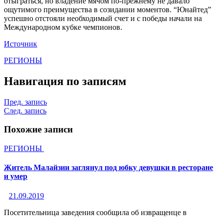
отыграться, но владение мячом по-прежнему не давало
ощутимого преимущества в созидании моментов. “Юнайтед”
успешно отстояли необходимый счет и с победы начали на
Международном кубке чемпионов.
Источник
РЕГИОНЫ
Навигация по записям
Пред. запись
След. запись
Похожие записи
РЕГИОНЫ
Житель Малайзии заглянул под юбку девушки в ресторане
и умер
21.09.2019
Посетительница заведения сообщила об извращенце в