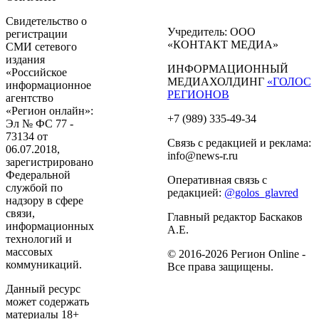
Свидетельство о
Учредитель: ООО
регистрации
«КОНТАКТ МЕДИА»
СМИ сетевого
издания
ИНФОРМАЦИОННЫЙ
«Российское
МЕДИАХОЛДИНГ
«ГОЛОС
информационное
РЕГИОНОВ
агентство
«Регион онлайн»:
+7 (989) 335-49-34
Эл № ФС 77 -
73134 от
Связь с редакцией и реклама:
06.07.2018,
info@news-r.ru
зарегистрировано
Федеральной
Оперативная связь с
службой по
редакцией:
@golos_glavred
надзору в сфере
связи,
Главный редактор Баскаков
информационных
А.Е.
технологий и
массовых
© 2016-2026 Регион Online -
коммуникаций.
Все права защищены.
Данный ресурс
может содержать
материалы 18+