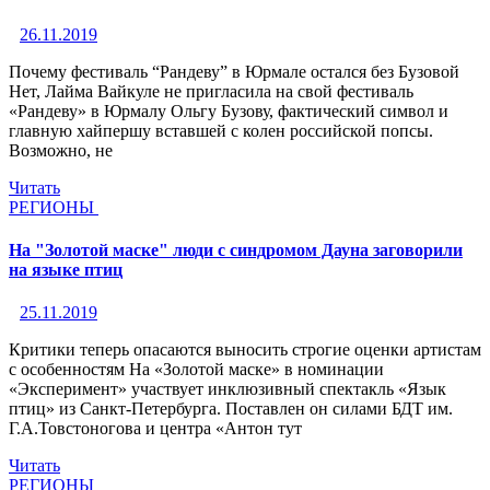
26.11.2019
Почему фестиваль “Рандеву” в Юрмале остался без Бузовой
Нет, Лайма Вайкуле не пригласила на свой фестиваль
«Рандеву» в Юрмалу Ольгу Бузову, фактический символ и
главную хайпершу вставшей с колен российской попсы.
Возможно, не
Читать
РЕГИОНЫ
На "Золотой маске" люди с синдромом Дауна заговорили
на языке птиц
25.11.2019
Критики теперь опасаются выносить строгие оценки артистам
с особенностям На «Золотой маске» в номинации
«Эксперимент» участвует инклюзивный спектакль «Язык
птиц» из Санкт-Петербурга. Поставлен он силами БДТ им.
Г.А.Товстоногова и центра «Антон тут
Читать
РЕГИОНЫ