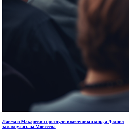
Лайма и Макаревич прогнули изменчивый мир, а Долина
замахнулась на Моисеева