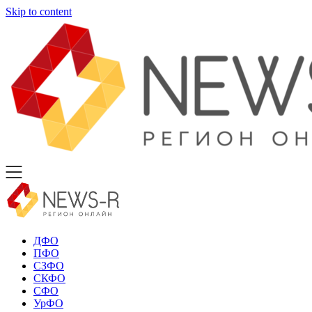
Skip to content
ДФО
ПФО
СЗФО
СКФО
СФО
УрФО