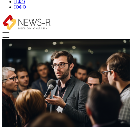
ЦФО
ЮФО