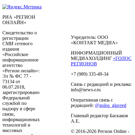
РИА «РЕГИОН
ОНЛАЙН»
Свидетельство о
Учредитель: ООО
регистрации
«КОНТАКТ МЕДИА»
СМИ сетевого
издания
ИНФОРМАЦИОННЫЙ
«Российское
МЕДИАХОЛДИНГ
«ГОЛОС
информационное
РЕГИОНОВ
агентство
«Регион онлайн»:
+7 (989) 335-49-34
Эл № ФС 77 -
73134 от
Связь с редакцией и реклама:
06.07.2018,
info@news-r.ru
зарегистрировано
Федеральной
Оперативная связь с
службой по
редакцией:
@golos_glavred
надзору в сфере
связи,
Главный редактор Баскаков
информационных
А.Е.
технологий и
массовых
© 2016-2026 Регион Online -