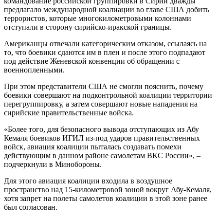
командование российской группировки в Сирии дважды
предлагало международной коалиации во главе США добить
террористов, которые многокилометровыми колоннами
отступали в сторону сирийско-иракской границы.
Американцы отвечали категорическим отказом, ссылаясь на
то, что боевики сдаются им в плен и после этого подпадают
под действие Женевской конвенции об обращении с
военнопленными.
При этом представители США не смогли пояснить, почему
боевики совершают на подконтрольной коалиции территории
перегруппировку, а затем совершают новые нападения на
сирийские правительственные войска.
«Более того, для безопасного вывода отступающих из Абу
Кемаля боевиков ИГИЛ из-под ударов правительственных
войск, авиация коалиции пыталась создавать помехи
действующим в данном районе самолетам ВКС России», –
подчеркнули в Минобороны.
Для этого авиация коалиции входила в воздушное
пространство над 15-километровой зоной вокруг Абу-Кемаля,
хотя запрет на полеты самолетов коалиции в этой зоне ранее
был согласован.