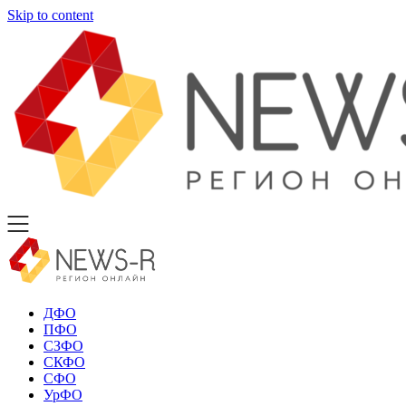
Skip to content
ДФО
ПФО
СЗФО
СКФО
СФО
УрФО