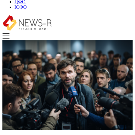
ЦФО
ЮФО