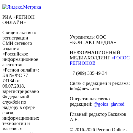
РИА «РЕГИОН
ОНЛАЙН»
Свидетельство о
Учредитель: ООО
регистрации
«КОНТАКТ МЕДИА»
СМИ сетевого
издания
ИНФОРМАЦИОННЫЙ
«Российское
МЕДИАХОЛДИНГ
«ГОЛОС
информационное
РЕГИОНОВ
агентство
«Регион онлайн»:
+7 (989) 335-49-34
Эл № ФС 77 -
73134 от
Связь с редакцией и реклама:
06.07.2018,
info@news-r.ru
зарегистрировано
Федеральной
Оперативная связь с
службой по
редакцией:
@golos_glavred
надзору в сфере
связи,
Главный редактор Баскаков
информационных
А.Е.
технологий и
массовых
© 2016-2026 Регион Online -