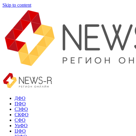
Skip to content
ДФО
ПФО
СЗФО
СКФО
СФО
УрФО
ЦФО