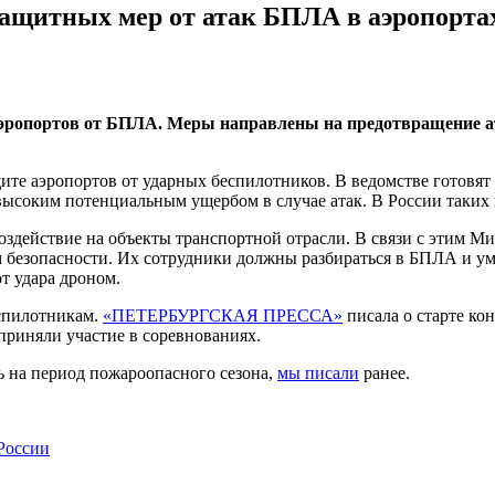
защитных мер от атак БПЛА в аэропорта
 аэропортов от БПЛА. Меры направлены на предотвращение 
ите аэропортов от ударных беспилотников. В ведомстве готовят
 высоким потенциальным ущербом в случае атак. В России таки
здействие на объекты транспортной отрасли. В связи с этим Ми
безопасности. Их сотрудники должны разбираться в БПЛА и уме
т удара дроном.
еспилотникам.
«ПЕТЕРБУРГСКАЯ ПРЕССА»
писала о старте ко
риняли участие в соревнованиях.
ь на период пожароопасного сезона,
мы писали
ранее.
России