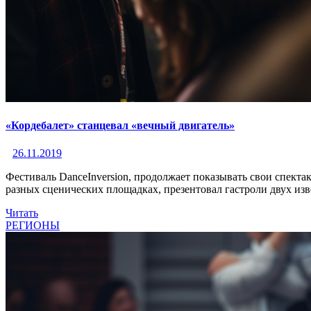
«Кордебалет» станцевал «вечный двигатель»
26.11.2019
Фестиваль DanceInversion, продолжает показывать свои спект
разных сценических площадках, презентовал гастроли двух и
Читать
РЕГИОНЫ