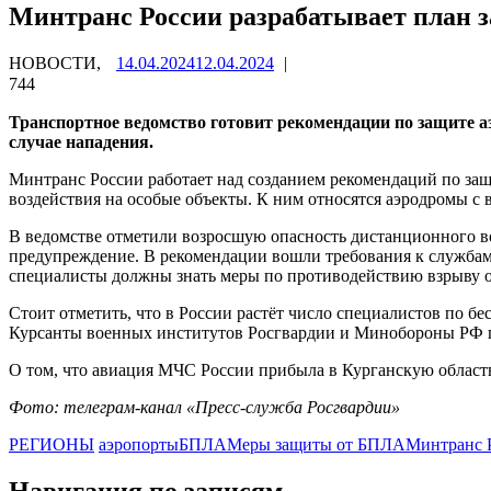
Минтранс России разрабатывает план 
НОВОСТИ,
14.04.2024
12.04.2024
|
744
Транспортное ведомство готовит рекомендации по защите
случае нападения.
Минтранс России работает над созданием рекомендаций по защ
воздействия на особые объекты. К ним относятся аэродромы с
В ведомстве отметили возросшую опасность дистанционного во
предупреждение. В рекомендации вошли требования к службам 
специалисты должны знать меры по противодействию взрыву о
Стоит отметить, что в России растёт число специалистов по б
Курсанты военных институтов Росгвардии и Минобороны РФ п
О том, что авиация МЧС России прибыла в Курганскую област
Фото: телеграм-канал «Пресс-служба Росгвардии»
РЕГИОНЫ
аэропорты
БПЛА
Меры защиты от БПЛА
Минтранс 
Навигация по записям