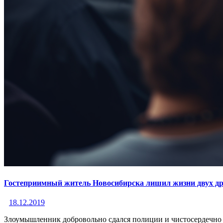
Гостеприимный житель Новосибирска лишил жизни двух др
18.12.2019
Злоумышленник добровольно сдался полиции и чистосердечно 