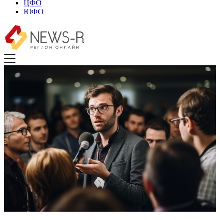
ЦФО
ЮФО