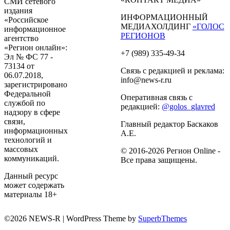
СМИ сетевого
издания
ИНФОРМАЦИОННЫЙ
«Российское
МЕДИАХОЛДИНГ
«ГОЛОС
информационное
РЕГИОНОВ
агентство
«Регион онлайн»:
+7 (989) 335-49-34
Эл № ФС 77 -
73134 от
Связь с редакцией и реклама:
06.07.2018,
info@news-r.ru
зарегистрировано
Федеральной
Оперативная связь с
службой по
редакцией:
@golos_glavred
надзору в сфере
связи,
Главный редактор Баскаков
информационных
А.Е.
технологий и
массовых
© 2016-2026 Регион Online -
коммуникаций.
Все права защищены.
Данный ресурс
может содержать
материалы 18+
©2026 NEWS-R
| WordPress Theme by
SuperbThemes