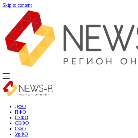
Skip to content
ДФО
ПФО
СЗФО
СКФО
СФО
УрФО