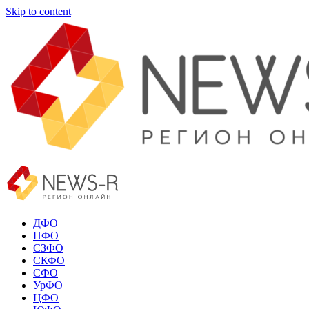
Skip to content
ДФО
ПФО
СЗФО
СКФО
СФО
УрФО
ЦФО