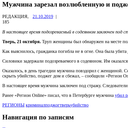
Мужчина зарезал возлюбленную и подже
РЕДАКЦИЯ,
21.10.2019
|
185
В настоящее время подозреваемый в содеянном заключен под 
Тверь, 21 октября.
Труп женщины был обнаружен на месте пож
Как выяснилось, гражданка погибла не в огне. Она была убита 
Силовики задержали подозреваемого в содеянном. Им оказался
Оказалось, в день трагедии мужчина повздорил с женщиной. Со
скрыть убийство, поджег дом и сбежал, – сообщили «Регион On
В настоящее время мужчина заключен под стражу. Следователи
Ранее «Регион Online» писал, что в Петербурге мужчина
убил р
РЕГИОНЫ
криминал
поджог
тверь
убийство
Навигация по записям