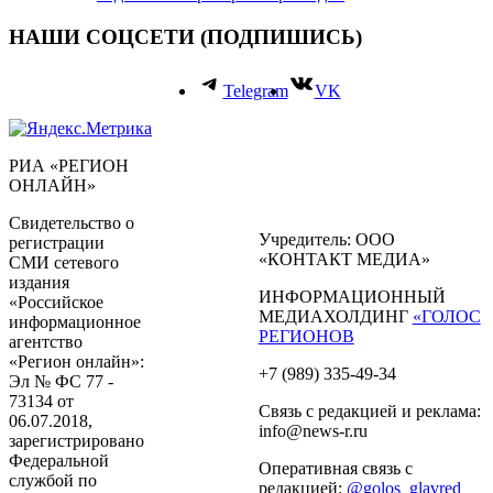
НАШИ СОЦСЕТИ (ПОДПИШИСЬ)
Telegram
VK
РИА «РЕГИОН
ОНЛАЙН»
Свидетельство о
Учредитель: ООО
регистрации
«КОНТАКТ МЕДИА»
СМИ сетевого
издания
ИНФОРМАЦИОННЫЙ
«Российское
МЕДИАХОЛДИНГ
«ГОЛОС
информационное
РЕГИОНОВ
агентство
«Регион онлайн»:
+7 (989) 335-49-34
Эл № ФС 77 -
73134 от
Связь с редакцией и реклама:
06.07.2018,
info@news-r.ru
зарегистрировано
Федеральной
Оперативная связь с
службой по
редакцией:
@golos_glavred