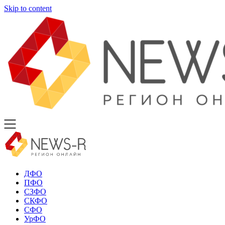
Skip to content
ДФО
ПФО
СЗФО
СКФО
СФО
УрФО