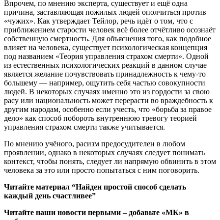
Впрочем, по мнению эксперта, существует и ещё одна
причина, заставляющая пожилых людей ополчиться против
«чужих». Как утверждает Тейлор, речь идёт о том, что с
приближением старости человек всё более отчётливо осознаёт
собственную смертность. Для объяснения того, как подобное
влияет на человека, существует психологическая концепция
под названием «Теория управления страхом смерти». Одной
из естественных психологических реакций в данном случае
является желание почувствовать принадлежность к чему-то
большему — например, ощутить себя частью совокупности
людей. В некоторых случаях именно это из гордости за свою
расу или национальность может перерасти во враждебность к
другим народам, особенно если учесть, что «борьба за правое
дело» как способ побороть внутреннюю тревогу теорией
управления страхом смерти также учитывается.
По мнению учёного, расизм предосудителен в любом
проявлении, однако в некоторых случаях следует понимать
контекст, чтобы понять, следует ли напрямую обвинить в этом
человека за это или просто попытаться с ним поговорить.
Читайте материал “Найден простой способ сделать
каждый день счастливее”
Читайте наши новости первыми – добавьте «МК» в