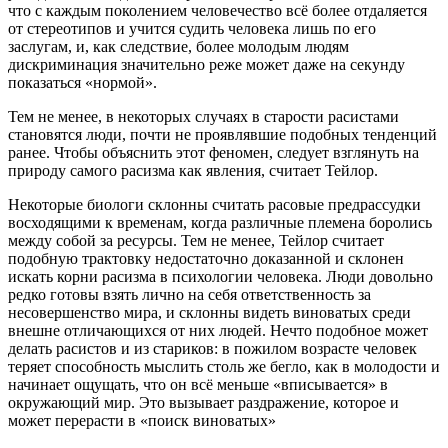
что с каждым поколением человечество всё более отдаляется
от стереотипов и учится судить человека лишь по его
заслугам, и, как следствие, более молодым людям
дискриминация значительно реже может даже на секунду
показаться «нормой».
Тем не менее, в некоторых случаях в старости расистами
становятся люди, почти не проявлявшие подобных тенденций
ранее. Чтобы объяснить этот феномен, следует взглянуть на
природу самого расизма как явления, считает Тейлор.
Некоторые биологи склонны считать расовые предрассудки
восходящими к временам, когда различные племена боролись
между собой за ресурсы. Тем не менее, Тейлор считает
подобную трактовку недостаточно доказанной и склонен
искать корни расизма в психологии человека. Люди довольно
редко готовы взять лично на себя ответственность за
несовершенство мира, и склонны видеть виноватых среди
внешне отличающихся от них людей. Нечто подобное может
делать расистов и из стариков: в пожилом возрасте человек
теряет способность мыслить столь же бегло, как в молодости и
начинает ощущать, что он всё меньше «вписывается» в
окружающий мир. Это вызывает раздражение, которое и
может перерасти в «поиск виноватых»