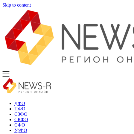
Skip to content
ДФО
ПФО
СЗФО
СКФО
СФО
УрФО