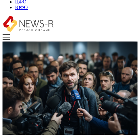
ЦФО
ЮФО