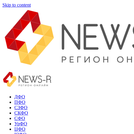
Skip to content
ДФО
ПФО
СЗФО
СКФО
СФО
УрФО
ЦФО