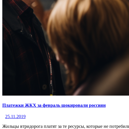
Платежки ЖКХ за февраль шокировали россиян
25.11.2019
Жильцы втридорога платят за те ресурсы, которые не потреби