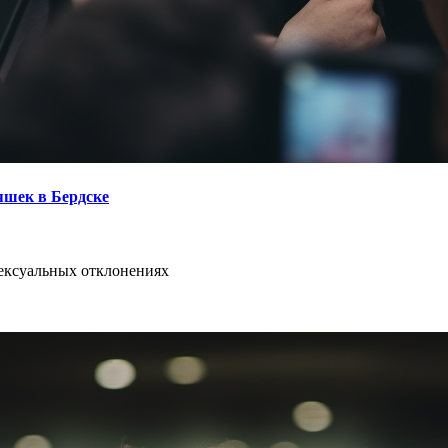
яшек в Бердске
сексуальных отклонениях