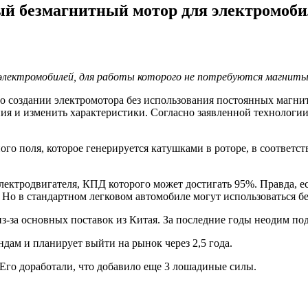
ый безмагнитный мотор для электромоби
 электромобилей, для работы которого не потребуются магниты
о создании электромотора без использования постоянных магнито
я и изменить характеристики. Согласно заявленной технологии 
ого поля, которое генерируется катушками в роторе, в соответс
лектродвигателя, КПД которого может достигать 95%. Правда, е
 Но в стандартном легковом автомобиле могут использоваться б
из-за основных поставок из Китая. За последние годы неодим по
дам и планирует выйти на рынок через 2,5 года.
 Его доработали, что добавило еще 3 лошадиные силы.