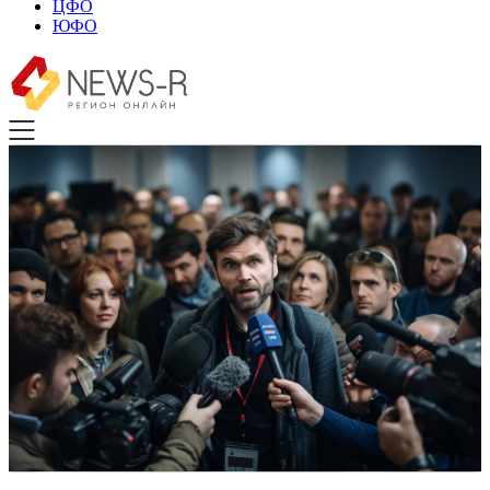
ЦФО
ЮФО