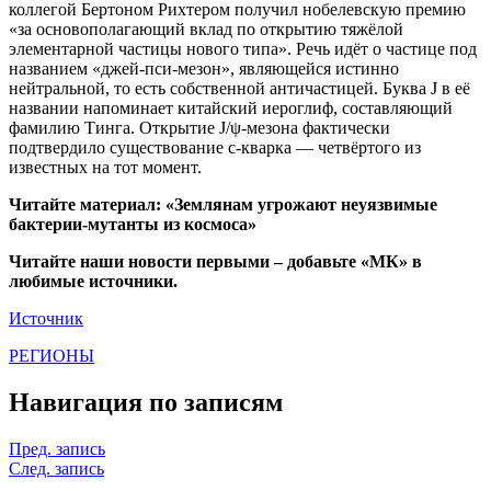
коллегой Бертоном Рихтером получил нобелевскую премию
«за основополагающий вклад по открытию тяжёлой
элементарной частицы нового типа». Речь идёт о частице под
названием «джей-пси-мезон», являющейся истинно
нейтральной, то есть собственной античастицей. Буква J в её
названии напоминает китайский иероглиф, составляющий
фамилию Тинга. Открытие J/ψ-мезона фактически
подтвердило существование c-кварка — четвёртого из
известных на тот момент.
Читайте материал: «Землянам угрожают неуязвимые
бактерии-мутанты из космоса»
Читайте наши новости первыми – добавьте «МК» в
любимые источники.
Источник
РЕГИОНЫ
Навигация по записям
Пред. запись
След. запись