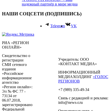
надежный партнёр в мире медиа
НАШИ СОЦСЕТИ (ПОДПИШИСЬ)
Telegram
VK
РИА «РЕГИОН
ОНЛАЙН»
Свидетельство о
Учредитель: ООО
регистрации
«КОНТАКТ МЕДИА»
СМИ сетевого
издания
ИНФОРМАЦИОННЫЙ
«Российское
МЕДИАХОЛДИНГ
«ГОЛОС
информационное
РЕГИОНОВ
агентство
«Регион онлайн»:
+7 (989) 335-49-34
Эл № ФС 77 -
73134 от
Связь с редакцией и реклама:
06.07.2018,
info@news-r.ru
зарегистрировано
Федеральной
Оперативная связь с