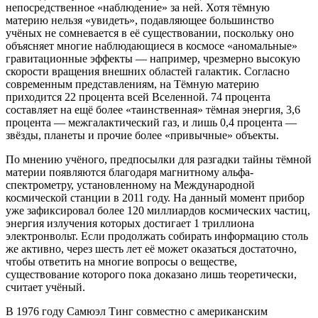
непосредственное «наблюдение» за ней. Хотя тёмную
материю нельзя «увидеть», подавляющее большинство
учёных не сомневается в её существовании, поскольку оно
объясняет многие наблюдающиеся в космосе «аномальные»
гравитационные эффекты — например, чрезмерно высокую
скорости вращения внешних областей галактик. Согласно
современным представлениям, на Тёмную материю
приходится 22 процента всей Вселенной. 74 процента
составляет на ещё более «таинственная» тёмная энергия, 3,6
процента — межгалактический газ, и лишь 0,4 процента —
звёзды, планеты и прочие более «привычные» объекты.
По мнению учёного, предпосылки для разгадки тайны тёмной
материи появляются благодаря магнитному альфа-
спектрометру, установленному на Международной
космической станции в 2011 году. На данный момент прибор
уже зафиксировал более 120 миллиардов космических частиц,
энергия излучения которых достигает 1 триллиона
электронвольт. Если продолжать собирать информацию столь
же активно, через шесть лет её может оказаться достаточно,
чтобы ответить на многие вопросы о веществе,
существование которого пока доказано лишь теоретически,
считает учёный.
В 1976 году Самюэл Тинг совместно с американским