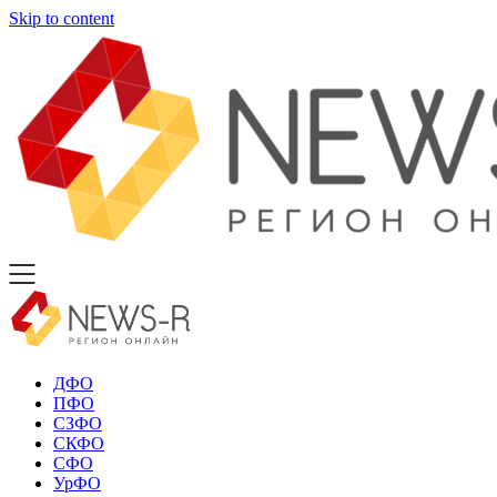
Skip to content
ДФО
ПФО
СЗФО
СКФО
СФО
УрФО