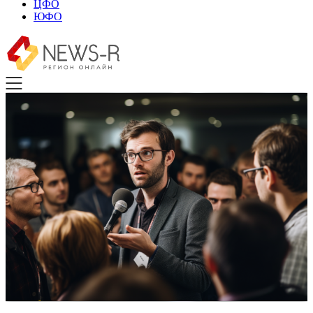
ЦФО
ЮФО