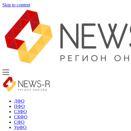
Skip to content
ДФО
ПФО
СЗФО
СКФО
СФО
УрФО