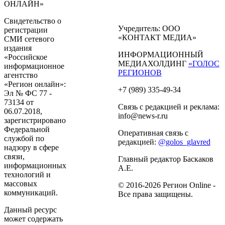
ОНЛАЙН»
Свидетельство о
Учредитель: ООО
регистрации
«КОНТАКТ МЕДИА»
СМИ сетевого
издания
ИНФОРМАЦИОННЫЙ
«Российское
МЕДИАХОЛДИНГ
«ГОЛОС
информационное
РЕГИОНОВ
агентство
«Регион онлайн»:
+7 (989) 335-49-34
Эл № ФС 77 -
73134 от
Связь с редакцией и реклама:
06.07.2018,
info@news-r.ru
зарегистрировано
Федеральной
Оперативная связь с
службой по
редакцией:
@golos_glavred
надзору в сфере
связи,
Главный редактор Баскаков
информационных
А.Е.
технологий и
массовых
© 2016-2026 Регион Online -
коммуникаций.
Все права защищены.
Данный ресурс
может содержать