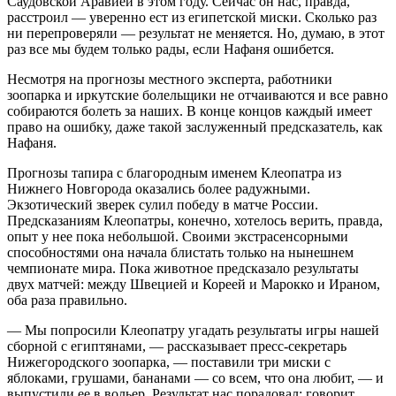
Саудовской Аравией в этом году. Сейчас он нас, правда,
расстроил — уверенно ест из египетской миски. Сколько раз
ни перепроверяли — результат не меняется. Но, думаю, в этот
раз все мы будем только рады, если Нафаня ошибется.
Несмотря на прогнозы местного эксперта, работники
зоопарка и иркутские болельщики не отчаиваются и все равно
собираются болеть за наших. В конце концов каждый имеет
право на ошибку, даже такой заслуженный предсказатель, как
Нафаня.
Прогнозы тапира с благородным именем Клеопатра из
Нижнего Новгорода оказались более радужными.
Экзотический зверек сулил победу в матче России.
Предсказаниям Клеопатры, конечно, хотелось верить, правда,
опыт у нее пока небольшой. Своими экстрасенсорными
способностями она начала блистать только на нынешнем
чемпионате мира. Пока животное предсказало результаты
двух матчей: между Швецией и Кореей и Марокко и Ираном,
оба раза правильно.
— Мы попросили Клеопатру угадать результаты игры нашей
сборной с египтянами, — рассказывает пресс-секретарь
Нижегородского зоопарка, — поставили три миски с
яблоками, грушами, бананами — со всем, что она любит, — и
выпустили ее в вольер. Результат нас порадовал: говорит,