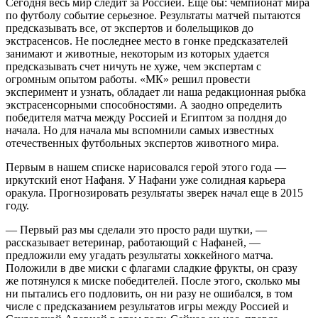
Сегодня весь мир следит за Россией. Еще бы: чемпионат мира
по футболу событие серьезное. Результаты матчей пытаются
предсказывать все, от экспертов и болельщиков до
экстрасенсов. Не последнее место в гонке предсказателей
занимают и животные, некоторым из которых удается
предсказывать счет ничуть не хуже, чем экспертам с
огромным опытом работы. «МК» решил провести
эксперимент и узнать, обладает ли наша редакционная рыбка
экстрасенсорными способностями. А заодно определить
победителя матча между Россией и Египтом за полдня до
начала. Но для начала мы вспомнили самых известных
отечественных футбольных экспертов животного мира.
Первым в нашем списке нарисовался герой этого года —
иркутский енот Нафаня. У Нафани уже солидная карьера
оракула. Прогнозировать результаты зверек начал еще в 2015
году.
— Первый раз мы сделали это просто ради шутки, —
рассказывает ветеринар, работающий с Нафаней, —
предложили ему угадать результаты хоккейного матча.
Положили в две миски с флагами сладкие фрукты, он сразу
же потянулся к миске победителей. После этого, сколько мы
ни пытались его подловить, он ни разу не ошибался, в том
числе с предсказанием результатов игры между Россией и