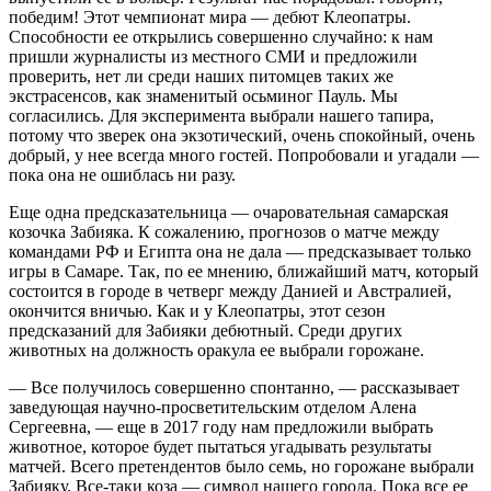
победим! Этот чемпионат мира — дебют Клеопатры.
Способности ее открылись совершенно случайно: к нам
пришли журналисты из местного СМИ и предложили
проверить, нет ли среди наших питомцев таких же
экстрасенсов, как знаменитый осьминог Пауль. Мы
согласились. Для эксперимента выбрали нашего тапира,
потому что зверек она экзотический, очень спокойный, очень
добрый, у нее всегда много гостей. Попробовали и угадали —
пока она не ошиблась ни разу.
Еще одна предсказательница — очаровательная самарская
козочка Забияка. К сожалению, прогнозов о матче между
командами РФ и Египта она не дала — предсказывает только
игры в Самаре. Так, по ее мнению, ближайший матч, который
состоится в городе в четверг между Данией и Австралией,
окончится вничью. Как и у Клеопатры, этот сезон
предсказаний для Забияки дебютный. Среди других
животных на должность оракула ее выбрали горожане.
— Все получилось совершенно спонтанно, — рассказывает
заведующая научно-просветительским отделом Алена
Сергеевна, — еще в 2017 году нам предложили выбрать
животное, которое будет пытаться угадывать результаты
матчей. Всего претендентов было семь, но горожане выбрали
Забияку. Все-таки коза — символ нашего города. Пока все ее