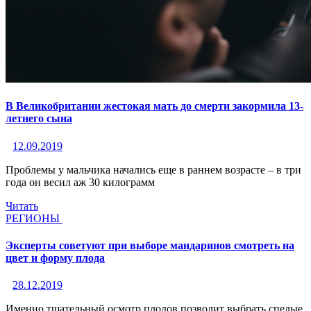
В Великобритании жестокая мать до смерти закормила 13-
летнего сына
12.09.2019
Проблемы у мальчика начались еще в раннем возрасте – в три
года он весил аж 30 килограмм
Читать
РЕГИОНЫ
Эксперты советуют при выборе мандаринов смотреть на
цвет и форму плода
28.12.2019
Именно тщательный осмотр плодов позволит выбрать спелые