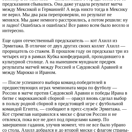
предсказания сбывались. Она даже угадала результат матча
между Мексикой и Германией! А ведь никто тогда в Мексику
не верил. Мы два раза перепроверяли, но результат не
менялся. Мы даже немного расстроились, а потом решили: ну
и ладно! Ошиблась и ошиблась! Все равно всем было весело и
интересно.
Еще один отечественный предсказатель — кот Ахилл из
Эрмитажа. В отличие от двух других своих коллег Ахилл —
прорицатель со стажем. В прошлом году он предсказал три из
четырех игр в рамках Кубка конфедераций, проходившего в
культурной столице. А на нынешнем мундиале предрек
результаты матчей между Россией и Саудовской Аравией и
между Марокко и Ираном.
— После успешного выбора команд-победителей в
предшествующих играх чемпионата мира по футболу —
России в матче против Саудовской Аравии и победы Ирана в
битве с марокканской сборной — оракул вновь сделал выбор
в пользу родной сборной в предстоящей игре с футбольной
командой Египта, — сообщают в пресс-службе Эрмитажа. —
Кот стремглав направился к миске с флагом России и не
отвлекся, пока все не доел под прицелами камер. По
завершении гадания, улучив момент, что не все было убрано
со стола, Ахилл добрался и до второй миски с флагом страны-