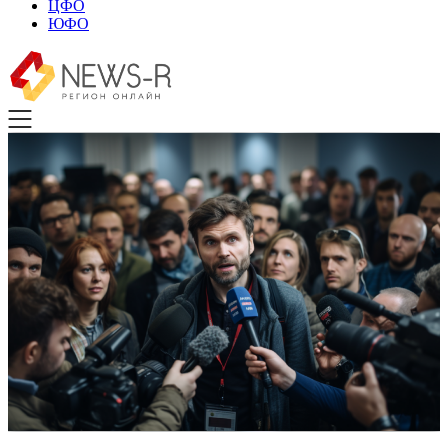
ЦФО
ЮФО