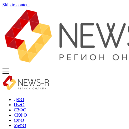
Skip to content
ДФО
ПФО
СЗФО
СКФО
СФО
УрФО