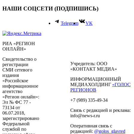
НАШИ СОЦСЕТИ (ПОДПИШИСЬ)
Telegram
VK
РИА «РЕГИОН
ОНЛАЙН»
Свидетельство о
Учредитель: ООО
регистрации
«КОНТАКТ МЕДИА»
СМИ сетевого
издания
ИНФОРМАЦИОННЫЙ
«Российское
МЕДИАХОЛДИНГ
«ГОЛОС
информационное
РЕГИОНОВ
агентство
«Регион онлайн»:
+7 (989) 335-49-34
Эл № ФС 77 -
73134 от
Связь с редакцией и реклама:
06.07.2018,
info@news-r.ru
зарегистрировано
Федеральной
Оперативная связь с
службой по
редакцией:
@golos_glavred