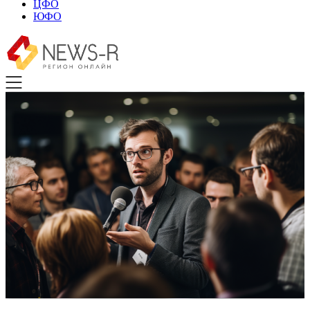
ЦФО
ЮФО