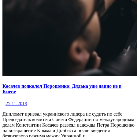
Косачев подколол Порошенко: Дядька уже давно не в
Киеве
25.11.2019
Дипломат призвал украинского лидера не судить по себе
Председатель комитета Совета Федерации по международным
делам Константин Косачев развеял надежды Петра Порошенко
на возвращение Крыма и Донбасса после введения
безвизового режима между Украиной и