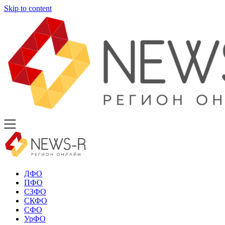
Skip to content
ДФО
ПФО
СЗФО
СКФО
СФО
УрФО