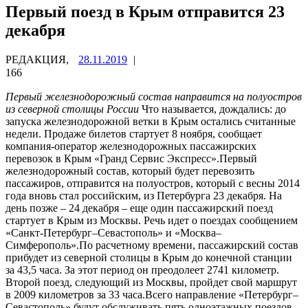
Первый поезд в Крым отправится 23
декабря
РЕДАКЦИЯ,
28.11.2019
|
166
Первый железнодорожный состав направится на полуостров
из северной столицы России
Что называется, дождались: до
запуска железнодорожной ветки в Крым остались считанные
недели. Продаже билетов стартует 8 ноября, сообщает
компания-оператор железнодорожных пассажирских
перевозок в Крым «Гранд Сервис Экспресс».Первый
железнодорожный состав, который будет перевозить
пассажиров, отправится на полуостров, который с весны 2014
года вновь стал российским, из Петербурга 23 декабря. На
день позже – 24 декабря – еще один пассажирский поезд
стартует в Крым из Москвы. Речь идет о поездах сообщением
«Санкт-Петербург–Севастополь» и «Москва–
Симферополь».По расчетному времени, пассажирский состав
прибудет из северной столицы в Крым до конечной станции
за 43,5 часа. За этот период он преодолеет 2741 километр.
Второй поезд, следующий из Москвы, пройдет свой маршрут
в 2009 километров за 33 часа.Всего направление «Петербург–
Севастополь» будут обслуживать пять одноэтажных поездов,