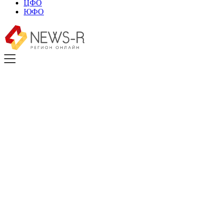
ЦФО
ЮФО