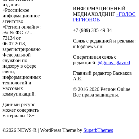
издания
ИНФОРМАЦИОННЫЙ
«Российское
МЕДИАХОЛДИНГ
«ГОЛОС
информационное
РЕГИОНОВ
агентство
«Регион онлайн»:
+7 (989) 335-49-34
Эл № ФС 77 -
73134 от
Связь с редакцией и реклама:
06.07.2018,
info@news-r.ru
зарегистрировано
Федеральной
Оперативная связь с
службой по
редакцией:
@golos_glavred
надзору в сфере
связи,
Главный редактор Баскаков
информационных
А.Е.
технологий и
массовых
© 2016-2026 Регион Online -
коммуникаций.
Все права защищены.
Данный ресурс
может содержать
материалы 18+
©2026 NEWS-R
| WordPress Theme by
SuperbThemes