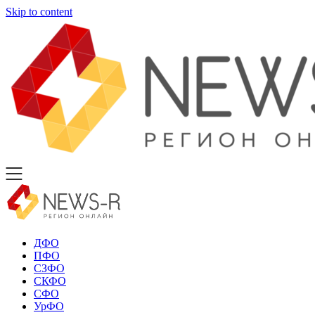
Skip to content
ДФО
ПФО
СЗФО
СКФО
СФО
УрФО