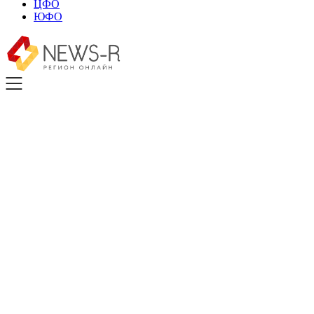
ЦФО
ЮФО