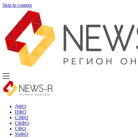
Skip to content
ДФО
ПФО
СЗФО
СКФО
СФО
УрФО