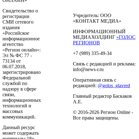
ОНЛАЙН»
Свидетельство о
Учредитель: ООО
регистрации
«КОНТАКТ МЕДИА»
СМИ сетевого
издания
ИНФОРМАЦИОННЫЙ
«Российское
МЕДИАХОЛДИНГ
«ГОЛОС
информационное
РЕГИОНОВ
агентство
«Регион онлайн»:
+7 (989) 335-49-34
Эл № ФС 77 -
73134 от
Связь с редакцией и реклама:
06.07.2018,
info@news-r.ru
зарегистрировано
Федеральной
Оперативная связь с
службой по
редакцией:
@golos_glavred
надзору в сфере
связи,
Главный редактор Баскаков
информационных
А.Е.
технологий и
массовых
© 2016-2026 Регион Online -
коммуникаций.
Все права защищены.
Данный ресурс
может содержать
материалы 18+