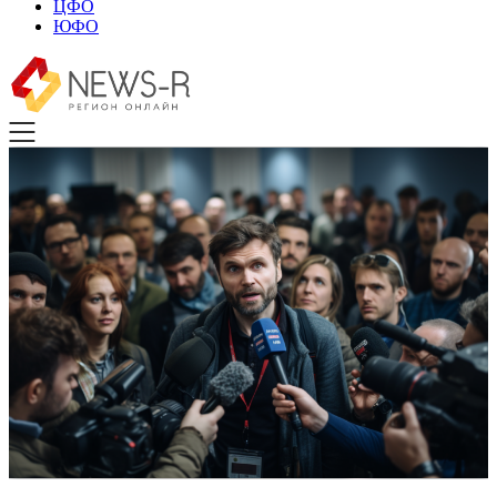
ЦФО
ЮФО