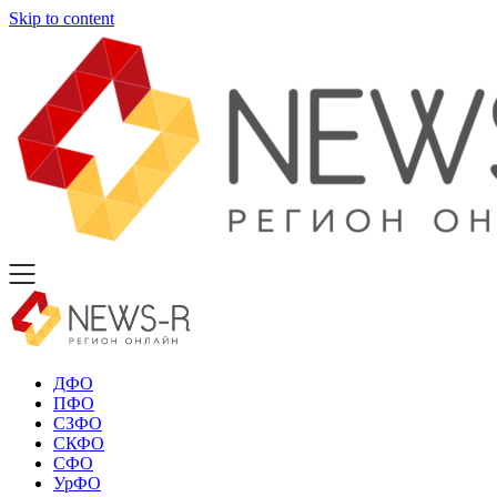
Skip to content
ДФО
ПФО
СЗФО
СКФО
СФО
УрФО