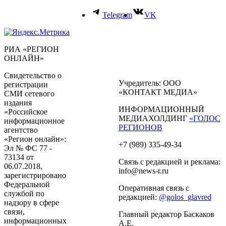
Telegram
VK
РИА «РЕГИОН
ОНЛАЙН»
Свидетельство о
Учредитель: ООО
регистрации
«КОНТАКТ МЕДИА»
СМИ сетевого
издания
ИНФОРМАЦИОННЫЙ
«Российское
МЕДИАХОЛДИНГ
«ГОЛОС
информационное
РЕГИОНОВ
агентство
«Регион онлайн»:
+7 (989) 335-49-34
Эл № ФС 77 -
73134 от
Связь с редакцией и реклама:
06.07.2018,
info@news-r.ru
зарегистрировано
Федеральной
Оперативная связь с
службой по
редакцией:
@golos_glavred
надзору в сфере
связи,
Главный редактор Баскаков
информационных
А.Е.