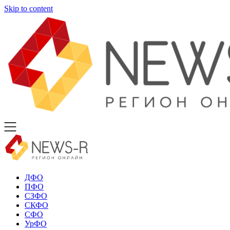
Skip to content
ДФО
ПФО
СЗФО
СКФО
СФО
УрФО