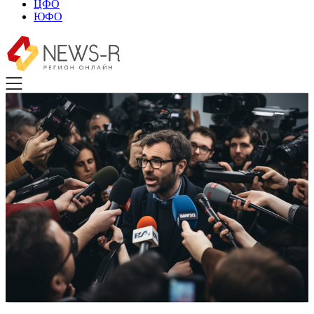
ЦФО
ЮФО