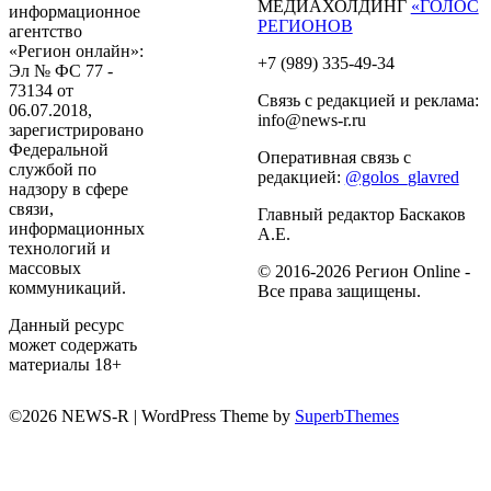
МЕДИАХОЛДИНГ
«ГОЛОС
информационное
РЕГИОНОВ
агентство
«Регион онлайн»:
+7 (989) 335-49-34
Эл № ФС 77 -
73134 от
Связь с редакцией и реклама:
06.07.2018,
info@news-r.ru
зарегистрировано
Федеральной
Оперативная связь с
службой по
редакцией:
@golos_glavred
надзору в сфере
связи,
Главный редактор Баскаков
информационных
А.Е.
технологий и
массовых
© 2016-2026 Регион Online -
коммуникаций.
Все права защищены.
Данный ресурс
может содержать
материалы 18+
©2026 NEWS-R
| WordPress Theme by
SuperbThemes