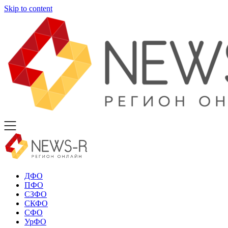
Skip to content
ДФО
ПФО
СЗФО
СКФО
СФО
УрФО