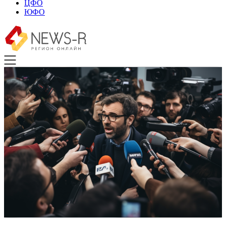
ЦФО
ЮФО