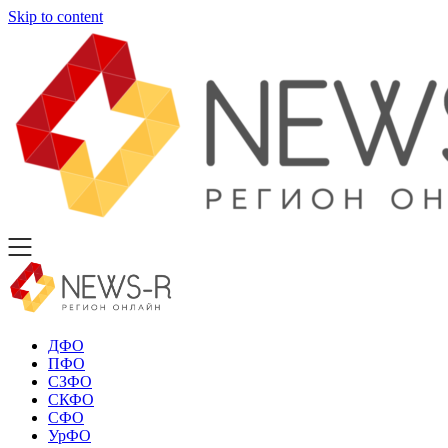
Skip to content
ДФО
ПФО
СЗФО
СКФО
СФО
УрФО