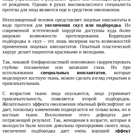
от рождения. Однако в руках высококлассного специалиста
протезы для лица являются еще и средством омоложения.
Непосвященный человек представляет лицевые имплантаты в
виде протезов для
увеличения скул или подбородка
. Но
современной эстетической хирургии доступны куда более
широкие возможности протезирования. Коррекция
подбородка и скул – это лишь мизерная часть возможностей
применения лицевых имплантатов. Опытный пластический
хирург делает пациентов красивыми и молодыми.
Так, никакой блефаропластикой невозможно скорректировать
глубоко посаженные или запавшие глаза. Но при
использовании
специальных имплантатов
, которые
моделируют костную ткань, можно сделать взгляд открытым и
привлекательным.
С возрастом ткани лица опускаются, лицо утрачивает
привлекательность, появляется второй подбородок.
Желательного эффекта омоложения обычный фейслифтинг не
дает, поскольку изменениям подвергается не только кожа, но и
костные ткани. Восполнение этого дефицита дает
потрясающий результат. Так, женщинам в возрасте, которые в
молодости были вполне довольны пропорциями своего лица,
увеличение подбородка дает очень хороший
эффект