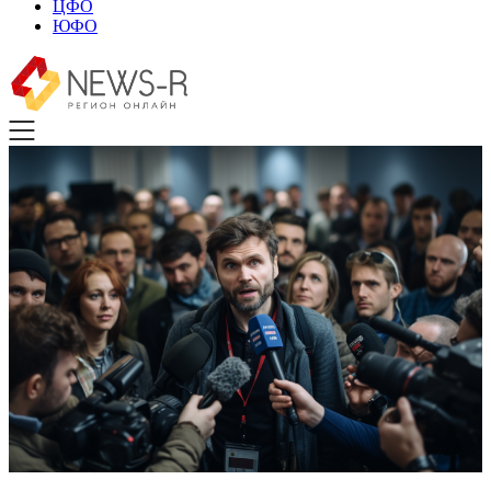
ЦФО
ЮФО