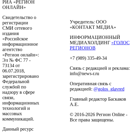
РИА «РЕГИОН
ОНЛАЙН»
Свидетельство о
Учредитель: ООО
регистрации
«КОНТАКТ МЕДИА»
СМИ сетевого
издания
ИНФОРМАЦИОННЫЙ
«Российское
МЕДИАХОЛДИНГ
«ГОЛОС
информационное
РЕГИОНОВ
агентство
«Регион онлайн»:
+7 (989) 335-49-34
Эл № ФС 77 -
73134 от
Связь с редакцией и реклама:
06.07.2018,
info@news-r.ru
зарегистрировано
Федеральной
Оперативная связь с
службой по
редакцией:
@golos_glavred
надзору в сфере
связи,
Главный редактор Баскаков
информационных
А.Е.
технологий и
массовых
© 2016-2026 Регион Online -
коммуникаций.
Все права защищены.
Данный ресурс