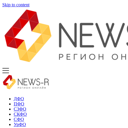
Skip to content
ДФО
ПФО
СЗФО
СКФО
СФО
УрФО