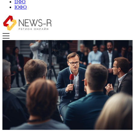
ЦФО
ЮФО