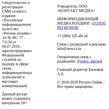
Свидетельство о
Учредитель: ООО
регистрации
«КОНТАКТ МЕДИА»
СМИ сетевого
издания
ИНФОРМАЦИОННЫЙ
«Российское
МЕДИАХОЛДИНГ
«ГОЛОС
информационное
РЕГИОНОВ
агентство
«Регион онлайн»:
+7 (989) 335-49-34
Эл № ФС 77 -
73134 от
Связь с редакцией и реклама:
06.07.2018,
info@news-r.ru
зарегистрировано
Федеральной
Оперативная связь с
службой по
редакцией:
@golos_glavred
надзору в сфере
связи,
Главный редактор Баскаков
информационных
А.Е.
технологий и
массовых
© 2016-2026 Регион Online -
коммуникаций.
Все права защищены.
Данный ресурс
может содержать
материалы 18+