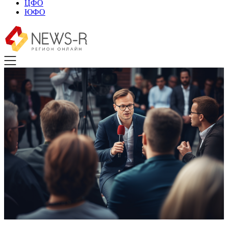
ЦФО
ЮФО