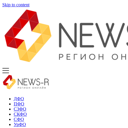
Skip to content
ДФО
ПФО
СЗФО
СКФО
СФО
УрФО