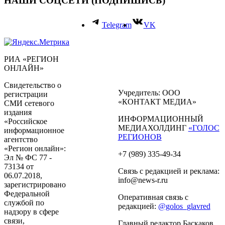
НАШИ СОЦСЕТИ (ПОДПИШИСЬ)
Telegram
VK
РИА «РЕГИОН
ОНЛАЙН»
Свидетельство о
Учредитель: ООО
регистрации
«КОНТАКТ МЕДИА»
СМИ сетевого
издания
ИНФОРМАЦИОННЫЙ
«Российское
МЕДИАХОЛДИНГ
«ГОЛОС
информационное
РЕГИОНОВ
агентство
«Регион онлайн»:
+7 (989) 335-49-34
Эл № ФС 77 -
73134 от
Связь с редакцией и реклама:
06.07.2018,
info@news-r.ru
зарегистрировано
Федеральной
Оперативная связь с
службой по
редакцией:
@golos_glavred
надзору в сфере
связи,
Главный редактор Баскаков