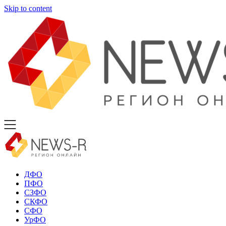
Skip to content
ДФО
ПФО
СЗФО
СКФО
СФО
УрФО