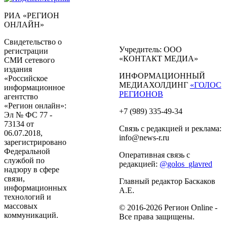
РИА «РЕГИОН
ОНЛАЙН»
Свидетельство о
Учредитель: ООО
регистрации
«КОНТАКТ МЕДИА»
СМИ сетевого
издания
ИНФОРМАЦИОННЫЙ
«Российское
МЕДИАХОЛДИНГ
«ГОЛОС
информационное
РЕГИОНОВ
агентство
«Регион онлайн»:
+7 (989) 335-49-34
Эл № ФС 77 -
73134 от
Связь с редакцией и реклама:
06.07.2018,
info@news-r.ru
зарегистрировано
Федеральной
Оперативная связь с
службой по
редакцией:
@golos_glavred
надзору в сфере
связи,
Главный редактор Баскаков
информационных
А.Е.
технологий и
массовых
© 2016-2026 Регион Online -
коммуникаций.
Все права защищены.