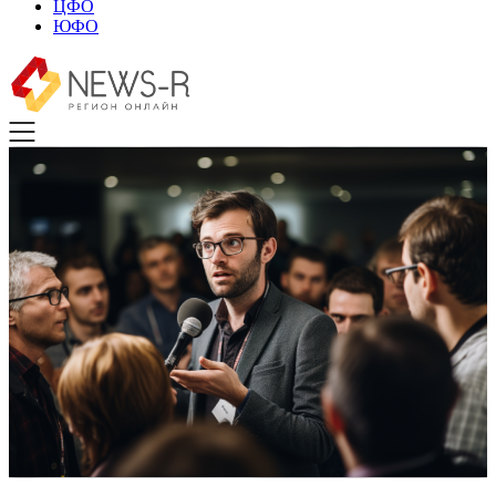
ЦФО
ЮФО