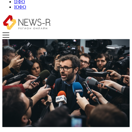
ЦФО
ЮФО