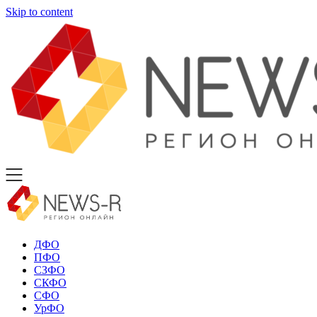
Skip to content
ДФО
ПФО
СЗФО
СКФО
СФО
УрФО