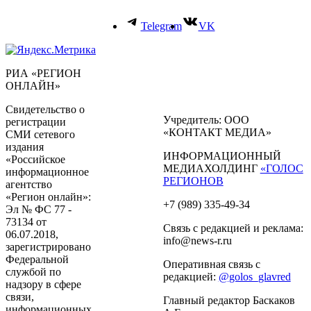
Telegram
VK
РИА «РЕГИОН
ОНЛАЙН»
Свидетельство о
Учредитель: ООО
регистрации
«КОНТАКТ МЕДИА»
СМИ сетевого
издания
ИНФОРМАЦИОННЫЙ
«Российское
МЕДИАХОЛДИНГ
«ГОЛОС
информационное
РЕГИОНОВ
агентство
«Регион онлайн»:
+7 (989) 335-49-34
Эл № ФС 77 -
73134 от
Связь с редакцией и реклама:
06.07.2018,
info@news-r.ru
зарегистрировано
Федеральной
Оперативная связь с
службой по
редакцией:
@golos_glavred
надзору в сфере
связи,
Главный редактор Баскаков
информационных