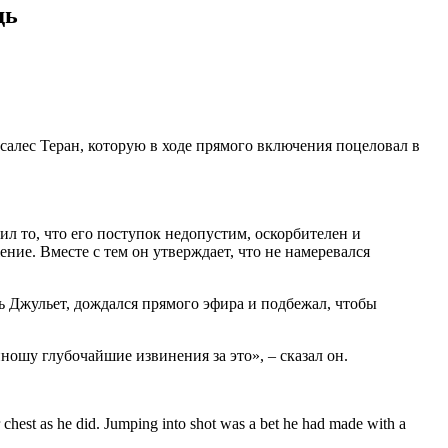
дь
салес Теран, которую в ходе прямого включения поцеловал в
л то, что его поступок недопустим, оскорбителен и
ение. Вместе с тем он утверждает, что не намеревался
сь Джульет, дождался прямого эфира и подбежал, чтобы
иношу глубочайшие извинения за это», – сказал он.
hest as he did. Jumping into shot was a bet he had made with a