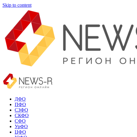
Skip to content
ДФО
ПФО
СЗФО
СКФО
СФО
УрФО
ЦФО