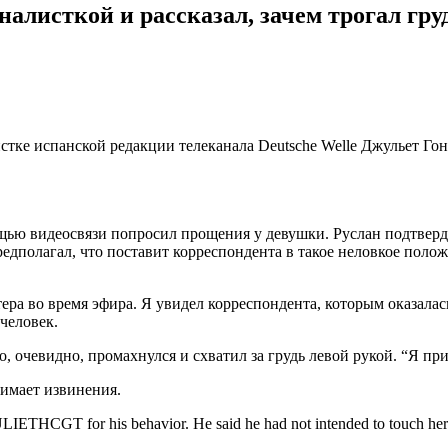
алисткой и рассказал, зачем трогал гру
тке испанской редакции телеканала Deutsche Welle Джульет Гон
щью видеосвязи попросил прощения у девушки. Руслан подтверди
редполагал, что поставит корреспондента в такое неловкое полож
тера во время эфира. Я увидел корреспондента, которым оказала
человек.
о, очевидно, промахнулся и схватил за грудь левой рукой. “Я пр
имает извинения.
LIETHCGT for his behavior. He said he had not intended to touch her c