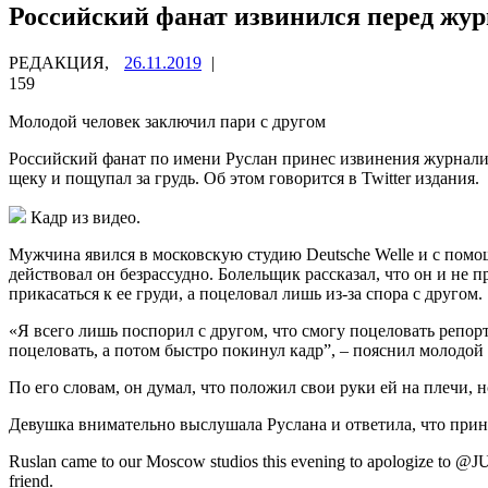
Российский фанат извинился перед журн
РЕДАКЦИЯ,
26.11.2019
|
159
Молодой человек заключил пари с другом
Российский фанат по имени Руслан принес извинения журналис
щеку и пощупал за
грудь. Об этом говорится в Twitter издания.
Кадр из видео.
Мужчина явился в московскую студию Deutsche Welle и с помо
действовал он безрассудно. Болельщик рассказал, что он и не п
прикасаться к ее груди, а поцеловал лишь из-за спора с другом.
«Я всего лишь поспорил с другом, что смогу поцеловать репор
поцеловать, а потом быстро покинул кадр”, – пояснил молодой 
По его словам, он думал, что положил свои руки ей на плечи, н
Девушка внимательно выслушала Руслана и ответила, что прин
Ruslan came to our Moscow studios this evening to apologize to @JU
friend.