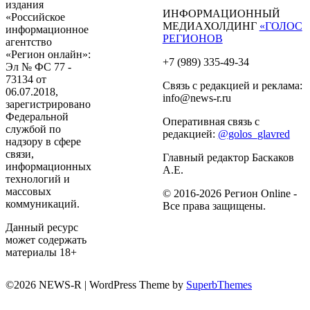
издания
ИНФОРМАЦИОННЫЙ
«Российское
МЕДИАХОЛДИНГ
«ГОЛОС
информационное
РЕГИОНОВ
агентство
«Регион онлайн»:
+7 (989) 335-49-34
Эл № ФС 77 -
73134 от
Связь с редакцией и реклама:
06.07.2018,
info@news-r.ru
зарегистрировано
Федеральной
Оперативная связь с
службой по
редакцией:
@golos_glavred
надзору в сфере
связи,
Главный редактор Баскаков
информационных
А.Е.
технологий и
массовых
© 2016-2026 Регион Online -
коммуникаций.
Все права защищены.
Данный ресурс
может содержать
материалы 18+
©2026 NEWS-R
| WordPress Theme by
SuperbThemes