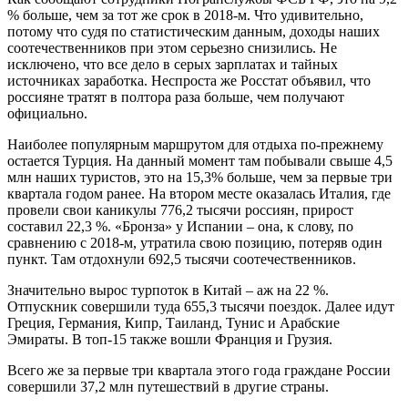
% больше, чем за тот же срок в 2018-м. Что удивительно,
потому что судя по статистическим данным, доходы наших
соотечественников при этом серьезно снизились. Не
исключено, что все дело в серых зарплатах и тайных
источниках заработка. Неспроста же Росстат объявил, что
россияне тратят в полтора раза больше, чем получают
официально.
Наиболее популярным маршрутом для отдыха по-прежнему
остается Турция. На данный момент там побывали свыше 4,5
млн наших туристов, это на 15,3% больше, чем за первые три
квартала годом ранее. На втором месте оказалась Италия, где
провели свои каникулы 776,2 тысячи россиян, прирост
составил 22,3 %. «Бронза» у Испании – она, к слову, по
сравнению с 2018-м, утратила свою позицию, потеряв один
пункт. Там отдохнули 692,5 тысячи соотечественников.
Значительно вырос турпоток в Китай – аж на 22 %.
Отпускник совершили туда 655,3 тысячи поездок. Далее идут
Греция, Германия, Кипр, Таиланд, Тунис и Арабские
Эмираты. В топ-15 также вошли Франция и Грузия.
Всего же за первые три квартала этого года граждане России
совершили 37,2 млн путешествий в другие страны.