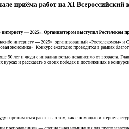
чале приёма работ на ХI Всероссийский 
о интернету — 2025». Организатором выступил Ростелеком п
Спасибо интернету — 2025», организованный «Ростелекомом» и
ая экономика». Конкурс ежегодно проводится в рамках благот
ше 50 лет и люди с инвалидностью независимо от возраста. Глав
курсах и рассказать о своих победах и достижениях в конкурсн
удут приниматься рассказы о том, как с помощью интернет-рес
ики преподавания)» — специальная номинация для преподавател