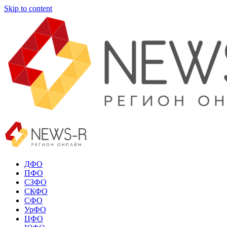
Skip to content
ДФО
ПФО
СЗФО
СКФО
СФО
УрФО
ЦФО