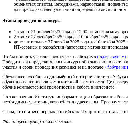
обменяться опытом, методиками, наработками, поделить
для преподавателей участники определят сами: в личном к
Этапы проведения конкурса
1 этап: с 21 апреля 2025 года до 15:00 по московскому в
2 этап: с 27 октября 2025 года до 10 ноября 2025 года — 
дополнительно с 27 октября 2025 года до 10 ноября 2025 
ИТ-сервисы и разработки (авторские методики преподава
Чтобы принять участие в конкурсе, необходимо
подать заявку н
Победителей определят члены конкурсной комиссии, в состав
участия и сроки проведения размещены на портале
«Азбука ин
Обучающее пособие и одноим
ё
нный интернет-портал «Азбука 
обучению пенсионеров компьютерной грамотности. Цель сотруд
обучив компьютерной грамотности и работе в интернете.
По заключению Института информатизации образования Росси
необходимы аудитории, которой они адресованы. Программа с
О том, что статья о первых российских 5D-принтерах стала со
Фото: пресс-центр «Ростелекома»