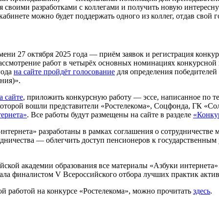
ся своими разработками с коллегами и получить новую интерес
абинете можно будет поддержать одного из коллег, отдав свой го
ремени 27 октября 2025 года — при
ё
м заявок и регистрация конку
рассмотрение работ в четыр
ё
х основных номинациях конкурсной 
года
на сайте пройд
ё
т голосование
для определения победителей
ния)».
а сайте
, приложить конкурсную работу — эссе, написанное по т
 которой вошли представители «Ростелекома», Соцфонда, ГК «
тернета»
. Вс
е
работы будут размещены на сайте в разделе
«Конку
интернета» разработаны в рамках соглашения о сотрудничестве
ничества — облегчить доступ пенсионеров к государственным у
йской академии образования вс
е
материалы «Азбуки интернета» 
тала финалистом V Всероссийского отбора лучших практик акт
той работой на конкурсе «Ростелекома», можно прочитать
здесь
.