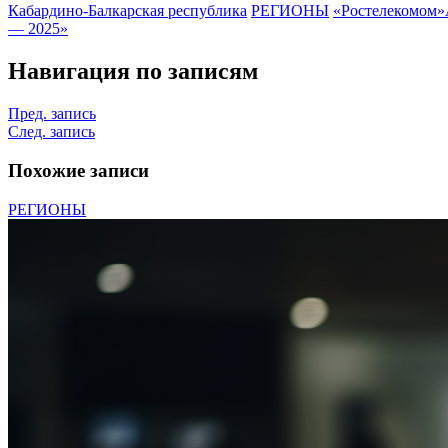
Кабардино-Балкарская республика
РЕГИОНЫ
«Ростелекомом»
— 2025»
Навигация по записям
Пред. запись
След. запись
Похожие записи
РЕГИОНЫ