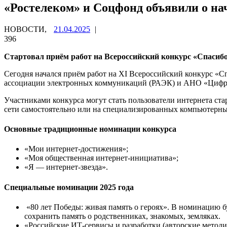
«Ростелеком» и Соцфонд объявили о на
НОВОСТИ,
21.04.2025
|
396
Стартовал приём работ на Всероссийский конкурс «Спасиб
Сегодня начался при
ё
м работ на ХI Всероссийский конкурс «
ассоциации электронных коммуникаций (РАЭК) и АНО «Цифров
Участниками конкурса могут стать пользователи интернета стар
сети самостоятельно или на специализированных компьютерных 
Основные традиционные номинации конкурса
«Мои интернет-достижения»;
«Моя общественная интернет-инициатива»;
«Я — интернет-звезда».
Специальные номинации 2025 года
«80 лет Победы: живая память о героях». В номинацию б
сохранить память о родственниках, знакомых, земляках.
«Российские ИТ-сервисы и разработки (авторские метод