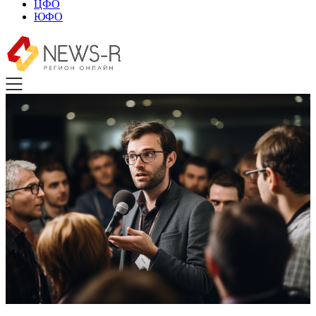
ЦФО
ЮФО