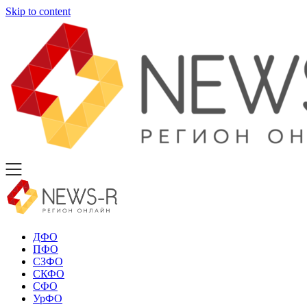
Skip to content
ДФО
ПФО
СЗФО
СКФО
СФО
УрФО