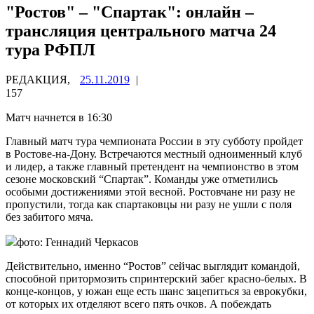
"Ростов" – "Спартак": онлайн –
трансляция центрального матча 24
тура РФПЛ
РЕДАКЦИЯ,
25.11.2019
|
157
Матч начнется в 16:30
Главный матч тура чемпионата России в эту субботу пройдет
в Ростове-на-Дону. Встречаются местный одноименный клуб
и лидер, а также главный претендент на чемпионство в этом
сезоне московский “Спартак”. Команды уже отметились
особыми
достижениями этой весной. Ростовчане ни разу не
пропустили, тогда как спартаковцы ни разу не ушли с поля
без забитого мяча.
фото: Геннадий Черкасов
Действительно, именно “Ростов” сейчас выглядит командой,
способной притормозить спринтерский забег красно-белых. В
конце-концов, у южан еще есть шанс зацепиться за еврокубки,
от которых их отделяют всего пять очков. А побеждать