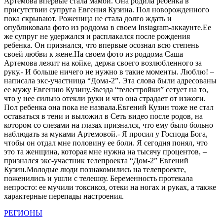
Артемова впервые стала мамой. Она родила ребенка в
присутствии супруга Евгения Кузина. Пол новорожденного
пока скрывают. Роженица не стала долго ждать и
опубликовала фото из роддома в своем Instagram-аккаунте.Ее
же супруг не удержался и расплакался после рождения
ребенка. Он признался, что впервые осознал всю степень
своей любви к жене.На своем фото из роддома Саша
Артемова лежит на койке, держа своего возлюбленного за
руку.- И больше ничего не нужно в такие моменты. Люблю! –
написала экс-участница “Дома-2”. Эта слова были адресованы
ее мужу Евгению Кузину.Звезда “телестройки” сетует на то,
что у нее сильно отекли руки и что она страдает от изжоги.
Пол ребенка она пока не назвала.Евгений Кузин тоже не стал
оставаться в тени и выложил в Сеть видео после родов, на
котором со слезами на глазах признался, что ему было больно
наблюдать за муками Артемовой.- Я просил у Господа Бога,
чтобы он отдал мне половину ее боли. Я сегодня понял, что
это та женщина, которая мне нужна на тысячу процентов, –
признался экс-участник телепроекта “Дом-2” Евгений
Кузин.Молодые люди познакомились на телепроекте,
поженились и ушли с телешоу. Беременность протекала
непросто: ее мучили токсикоз, отеки на ногах и руках, а также
характерные перепады настроения.
РЕГИОНЫ