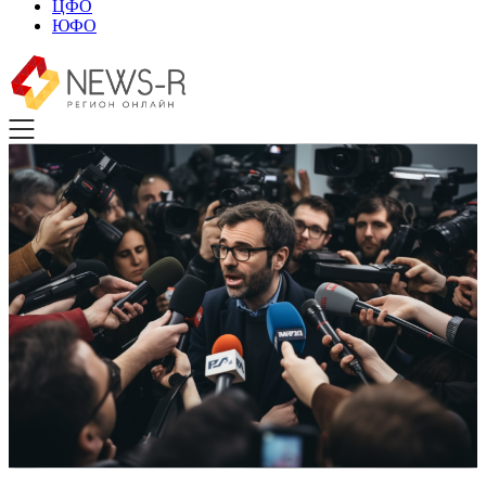
ЦФО
ЮФО