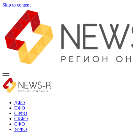
Skip to content
ДФО
ПФО
СЗФО
СКФО
СФО
УрФО