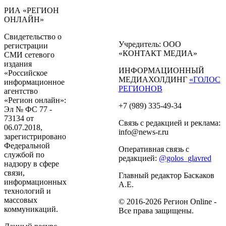
РИА «РЕГИОН
ОНЛАЙН»
Свидетельство о
Учредитель: ООО
регистрации
«КОНТАКТ МЕДИА»
СМИ сетевого
издания
ИНФОРМАЦИОННЫЙ
«Российское
МЕДИАХОЛДИНГ
«ГОЛОС
информационное
РЕГИОНОВ
агентство
«Регион онлайн»:
+7 (989) 335-49-34
Эл № ФС 77 -
73134 от
Связь с редакцией и реклама:
06.07.2018,
info@news-r.ru
зарегистрировано
Федеральной
Оперативная связь с
службой по
редакцией:
@golos_glavred
надзору в сфере
связи,
Главный редактор Баскаков
информационных
А.Е.
технологий и
массовых
© 2016-2026 Регион Online -
коммуникаций.
Все права защищены.