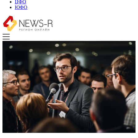
ЦФО
ЮФО