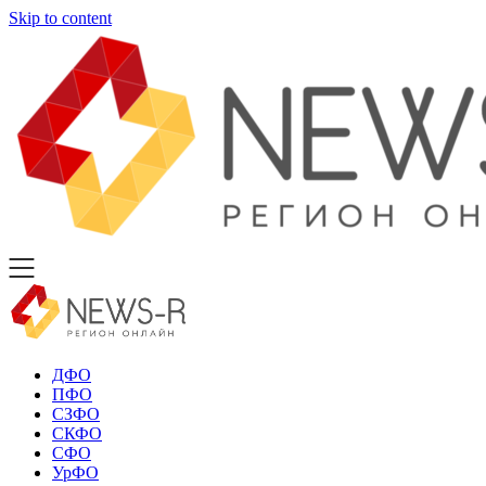
Skip to content
ДФО
ПФО
СЗФО
СКФО
СФО
УрФО