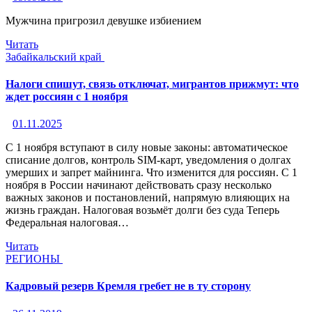
Мужчина пригрозил девушке избиением
Читать
Забайкальский край
Налоги спишут, связь отключат, мигрантов прижмут: что
ждет россиян с 1 ноября
01.11.2025
С 1 ноября вступают в силу новые законы: автоматическое
списание долгов, контроль SIM-карт, уведомления о долгах
умерших и запрет майнинга. Что изменится для россиян. С 1
ноября в России начинают действовать сразу несколько
важных законов и постановлений, напрямую влияющих на
жизнь граждан. Налоговая возьмёт долги без суда Теперь
Федеральная налоговая…
Читать
РЕГИОНЫ
Кадровый резерв Кремля гребет не в ту сторону