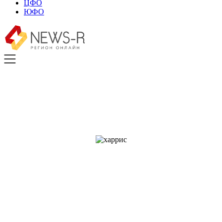
ЦФО
ЮФО