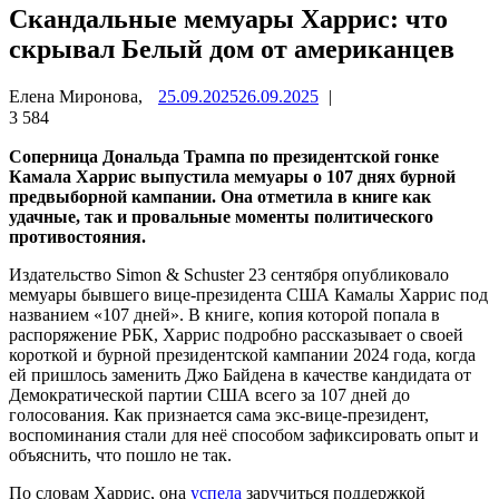
Скандальные мемуары Харрис: что
скрывал Белый дом от американцев
Елена Миронова,
25.09.2025
26.09.2025
|
3 584
Соперница Дональда Трампа по президентской гонке
Камала Харрис выпустила мемуары о 107 днях бурной
предвыборной кампании. Она отметила в книге как
удачные, так и провальные моменты политического
противостояния.
Издательство Simon & Schuster 23 сентября опубликовало
мемуары бывшего вице-президента США Камалы Харрис под
названием «107 дней». В книге, копия которой попала в
распоряжение РБК, Харрис подробно рассказывает о своей
короткой и бурной президентской кампании 2024 года, когда
ей пришлось заменить Джо Байдена в качестве кандидата от
Демократической партии США всего за 107 дней до
голосования. Как признается сама экс-вице-президент,
воспоминания стали для неё способом зафиксировать опыт и
объяснить, что пошло не так.
По словам Харрис, она
успела
заручиться поддержкой