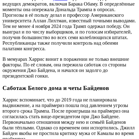
ведущих демократов, включая Барака Обаму. В определённые
моменты она опережала Дональда Трампа в опросах.
Прогнозы в её пользу делал и профессор Американского
университета Аллан Лихтман, известный точными выводами.
Тем не менее 4 ноября 2024 года Трамп одержал победу. Он
выиграл и по числу выборщиков, и по голосам избирателей,
получив большинство во всех семи колеблющихся штатах.
Республиканцы также получили контроль над обеими
палатами конгресса.
В мемуарах Харрис винит в поражении не только внешние
факторы. По её словам, она пережила саботаж со стороны
окружения Джо Байдена, и начался он задолго до
президентской гонки.
Саботаж Белого дома и четы Байденов
Харрис вспоминает, что до 2019 года не планировала
выдвижение, а на праймериз пошла под давлением угрозы
второго срока Трампа. После проигрыша на праймериз она
согласилась стать вице-президентом при Джо Байдене.
Первоначально отношения между нею и семьёй Байденов
были тёплыми. Однако со временем они испортились. Джилл
Байден якобы не простила критику мужа от Камалы во время
праймериз.