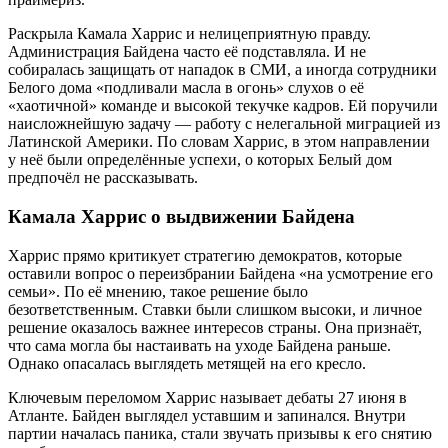
Раскрыла Камала Харрис и нелицеприятную правду.
Администрация Байдена часто её подставляла. И не
собиралась защищать от нападок в СМИ, а иногда сотрудники
Белого дома «подливали масла в огонь» слухов о её
«хаотичной» команде и высокой текучке кадров. Ей поручили
наисложнейшую задачу — работу с нелегальной миграцией из
Латинской Америки. По словам Харрис, в этом направлении
у неё были определённые успехи, о которых Белый дом
предпочёл не рассказывать.
Камала Харрис о выдвижении Байдена
Харрис прямо критикует стратегию демократов, которые
оставили вопрос о переизбрании Байдена «на усмотрение его
семьи». По её мнению, такое решение было
безответственным. Ставки были слишком высоки, и личное
решение оказалось важнее интересов страны. Она признаёт,
что сама могла бы настаивать на уходе Байдена раньше.
Однако опасалась выглядеть метящей на его кресло.
Ключевым переломом Харрис называет дебаты 27 июня в
Атланте. Байден выглядел уставшим и запинался. Внутри
партии началась паника, стали звучать призывы к его снятию