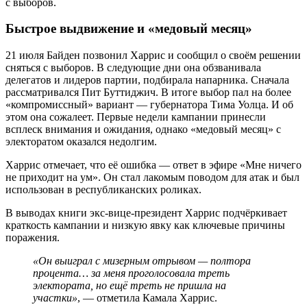
с выборов.
Быстрое выдвижение и «медовый месяц»
21 июля Байден позвонил Харрис и сообщил о своём решении
сняться с выборов. В следующие дни она обзванивала
делегатов и лидеров партии, подбирала напарника. Сначала
рассматривался Пит Буттиджич. В итоге выбор пал на более
«компромиссный» вариант — губернатора Тима Уолца. И об
этом она сожалеет. Первые недели кампании принесли
всплеск внимания и ожидания, однако «медовый месяц» с
электоратом оказался недолгим.
Харрис отмечает, что её ошибка — ответ в эфире «Мне ничего
не приходит на ум». Он стал лакомым поводом для атак и был
использован в республиканских роликах.
В выводах книги экс-вице-президент Харрис подчёркивает
краткость кампании и низкую явку как ключевые причины
поражения.
«Он выиграл с мизерным отрывом — полтора
процента… за меня проголосовала треть
электората, но ещё треть не пришла на
участки»
, — отметила Камала Харрис.