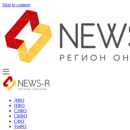
Skip to content
ДФО
ПФО
СЗФО
СКФО
СФО
УрФО