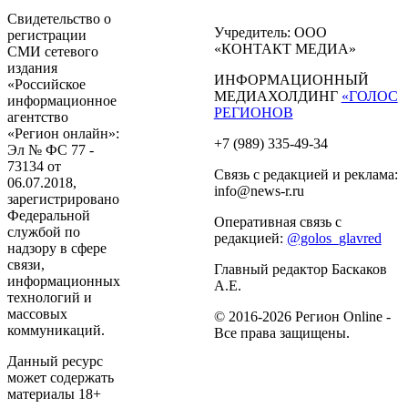
Свидетельство о
Учредитель: ООО
регистрации
«КОНТАКТ МЕДИА»
СМИ сетевого
издания
ИНФОРМАЦИОННЫЙ
«Российское
МЕДИАХОЛДИНГ
«ГОЛОС
информационное
РЕГИОНОВ
агентство
«Регион онлайн»:
+7 (989) 335-49-34
Эл № ФС 77 -
73134 от
Связь с редакцией и реклама:
06.07.2018,
info@news-r.ru
зарегистрировано
Федеральной
Оперативная связь с
службой по
редакцией:
@golos_glavred
надзору в сфере
связи,
Главный редактор Баскаков
информационных
А.Е.
технологий и
массовых
© 2016-2026 Регион Online -
коммуникаций.
Все права защищены.
Данный ресурс
может содержать
материалы 18+