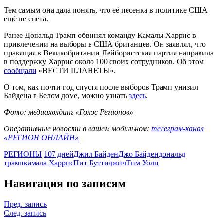
Тем самым она дала понять, что её песенка в политике США
ещё не спета.
Ранее Дональд Трамп обвинял команду Камалы Харрис в
привлечении на выборы в США британцев. Он заявлял, что
правящая в Великобритании Лейбористская партия направила
в поддержку Харрис около 100 своих сотрудников. Об этом
сообщали
«ВЕСТИ ПЛАНЕТЫ».
О том, как почти год спустя после выборов Трамп унизил
Байдена в Белом доме, можно узнать
здесь
.
Фото: медиахолдинг «Голос Регионов»
Оперативные новости в вашем мобильном:
телеграм-канал
«РЕГИОН ОНЛАЙН»
РЕГИОНЫ
107 дней
Джил Байден
Джо Байден
дональд
трамп
камала Харрис
Пит Буттиджич
Тим Уолц
Навигация по записям
Пред. запись
След. запись