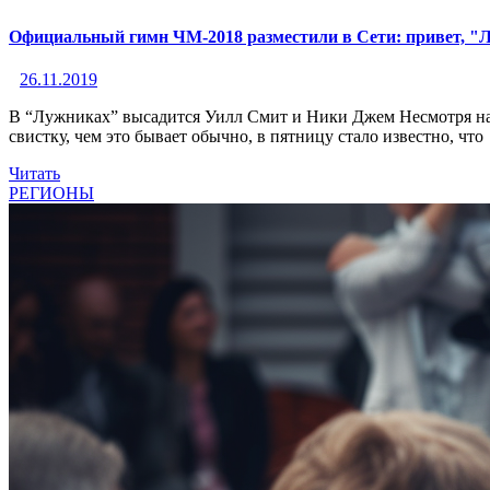
Официальный гимн ЧМ-2018 разместили в Сети: привет, "
26.11.2019
В “Лужниках” высадится Уилл Смит и Ники Джем Несмотря на т
свистку, чем это бывает обычно, в пятницу стало известно, что
Читать
РЕГИОНЫ