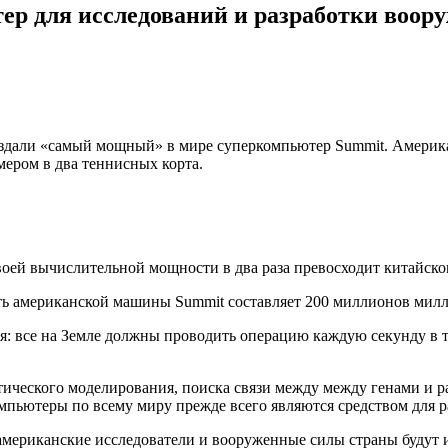
р для исследований и разработки воор
дали «самый мощный» в мире суперкомпьютер Summit. Америка
мером в два теннисных корта.
ей вычислительной мощности в два раза превосходит китайског
ть американской машины Summit составляет 200 миллионов милл
: все на Земле должны проводить операцию каждую секунду в те
ического моделирования, поиска связи между между генами и р
омпьютеры по всему миру прежде всего являются средством для 
мериканские исследователи и вооруженные силы страны будут 