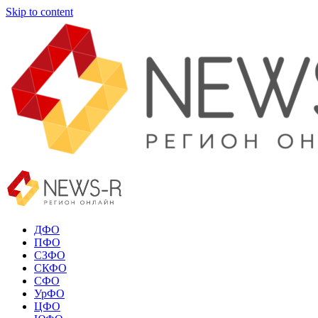
Skip to content
ДФО
ПФО
СЗФО
СКФО
СФО
УрФО
ЦФО