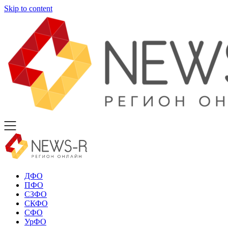
Skip to content
ДФО
ПФО
СЗФО
СКФО
СФО
УрФО