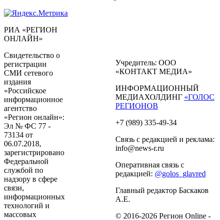
РИА «РЕГИОН
ОНЛАЙН»
Свидетельство о
Учредитель: ООО
регистрации
«КОНТАКТ МЕДИА»
СМИ сетевого
издания
ИНФОРМАЦИОННЫЙ
«Российское
МЕДИАХОЛДИНГ
«ГОЛОС
информационное
РЕГИОНОВ
агентство
«Регион онлайн»:
+7 (989) 335-49-34
Эл № ФС 77 -
73134 от
Связь с редакцией и реклама:
06.07.2018,
info@news-r.ru
зарегистрировано
Федеральной
Оперативная связь с
службой по
редакцией:
@golos_glavred
надзору в сфере
связи,
Главный редактор Баскаков
информационных
А.Е.
технологий и
массовых
© 2016-2026 Регион Online -