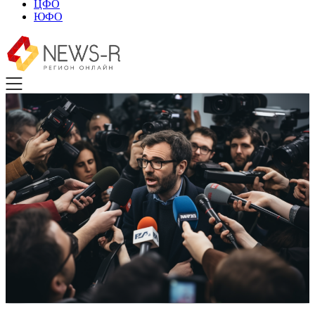
ЦФО
ЮФО