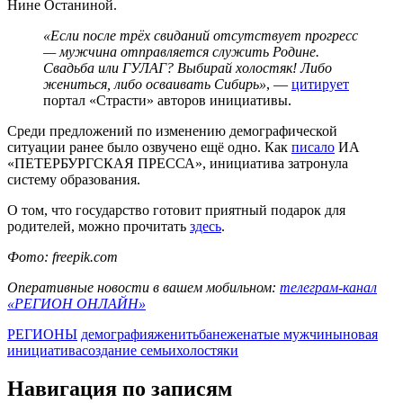
Нине Останиной.
«Если после трёх свиданий отсутствует прогресс
— мужчина отправляется служить Родине.
Свадьба или ГУЛАГ? Выбирай холостяк! Либо
жениться, либо осваивать Сибирь»
, —
цитирует
портал «Страсти» авторов инициативы.
Среди предложений по изменению демографической
ситуации ранее было озвучено ещё одно. Как
писало
ИА
«ПЕТЕРБУРГСКАЯ ПРЕССА», инициатива затронула
систему образования.
О том, что государство готовит приятный подарок для
родителей, можно прочитать
здесь
.
Фото: freepik.com
Оперативные новости в вашем мобильном:
телеграм-канал
«РЕГИОН ОНЛАЙН»
РЕГИОНЫ
демография
женитьба
неженатые мужчины
новая
инициатива
создание семьи
холостяки
Навигация по записям