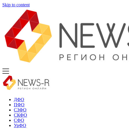
Skip to content
ДФО
ПФО
СЗФО
СКФО
СФО
УрФО