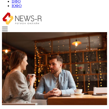
ЦФО
ЮФО