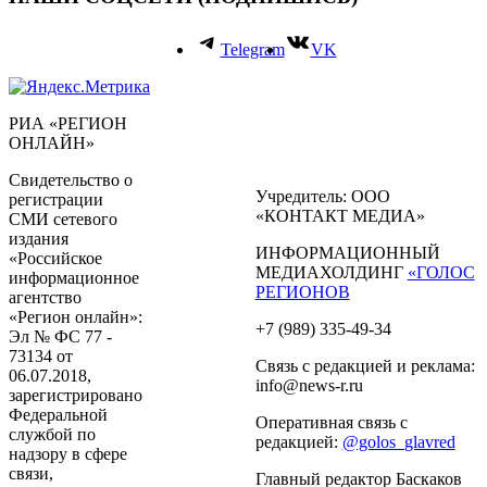
Telegram
VK
РИА «РЕГИОН
ОНЛАЙН»
Свидетельство о
Учредитель: ООО
регистрации
«КОНТАКТ МЕДИА»
СМИ сетевого
издания
ИНФОРМАЦИОННЫЙ
«Российское
МЕДИАХОЛДИНГ
«ГОЛОС
информационное
РЕГИОНОВ
агентство
«Регион онлайн»:
+7 (989) 335-49-34
Эл № ФС 77 -
73134 от
Связь с редакцией и реклама:
06.07.2018,
info@news-r.ru
зарегистрировано
Федеральной
Оперативная связь с
службой по
редакцией:
@golos_glavred
надзору в сфере
связи,
Главный редактор Баскаков