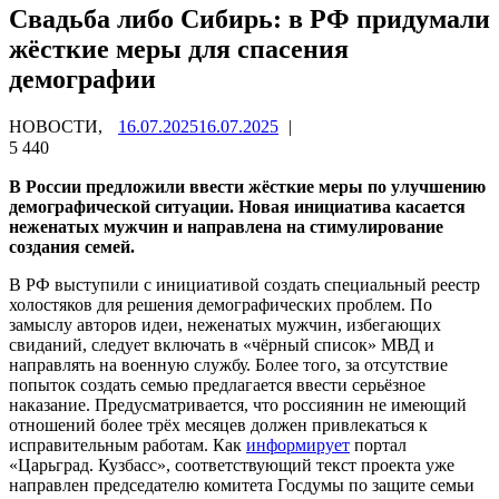
Свадьба либо Сибирь: в РФ придумали
жёсткие меры для спасения
демографии
НОВОСТИ,
16.07.2025
16.07.2025
|
5 440
В России предложили ввести жёсткие меры по улучшению
демографической ситуации. Новая инициатива касается
неженатых мужчин и направлена на стимулирование
создания семей.
В РФ выступили с инициативой создать специальный реестр
холостяков для решения демографических проблем. По
замыслу авторов идеи, неженатых мужчин, избегающих
свиданий, следует включать в «чёрный список» МВД и
направлять на военную службу. Более того, за отсутствие
попыток создать семью предлагается ввести серьёзное
наказание. Предусматривается, что россиянин не имеющий
отношений более трёх месяцев должен привлекаться к
исправительным работам. Как
информирует
портал
«Царьград. Кузбасс», соответствующий текст проекта уже
направлен председателю комитета Госдумы по защите семьи