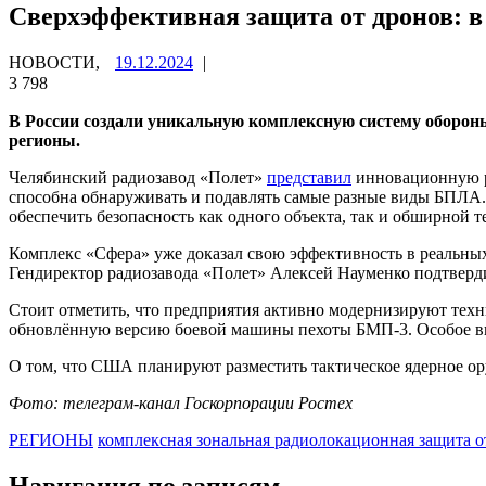
Сверхэффективная защита от дронов: в
НОВОСТИ,
19.12.2024
|
3 798
В России создали уникальную комплексную систему обороны
регионы.
Челябинский радиозавод «Полет»
представил
инновационную ра
способна обнаруживать и подавлять самые разные виды БПЛА. 
обеспечить безопасность как одного объекта, так и обширной 
Комплекс «Сфера» уже доказал свою эффективность в реальных
Гендиректор радиозавода «Полет» Алексей Науменко подтверди
Стоит отметить, что предприятия активно модернизируют техн
обновлённую версию боевой машины пехоты БМП-3. Особое в
О том, что США планируют разместить тактическое ядерное о
Фото: телеграм-канал Госкорпорации Ростех
РЕГИОНЫ
комплексная зональная радиолокационная защита 
Навигация по записям