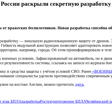
 России раскрыли секретную разработку
 от вражеских беспилотников. Новая разработка способна об
зработку — зональную радиолокационную защиту от дронов. Эт
Гибкость модульной конструкции позволяет адаптировать новое
территории, например, города. Об этом проинформировали в тел
 военных условиях. Зафиксированный на автомобиль, он в движ
л результативность системы, ссылаясь на записи из журнала бое
ику и средства защиты с учётом условий СВО. Ранее
«ВОЕННЫ
нимание специалисты уделили противодействию современным у
ружие на востоке Англии, можно прочитать
здесь
.
от атак БПЛА
разработка
Ростех
уничтожение БПЛА
Челябинский р