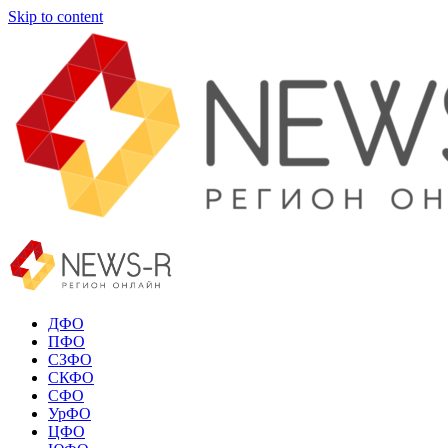
Skip to content
ДФО
ПФО
СЗФО
СКФО
СФО
УрФО
ЦФО