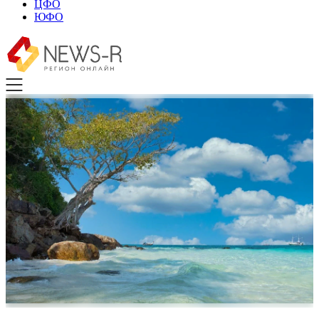
ЦФО
ЮФО