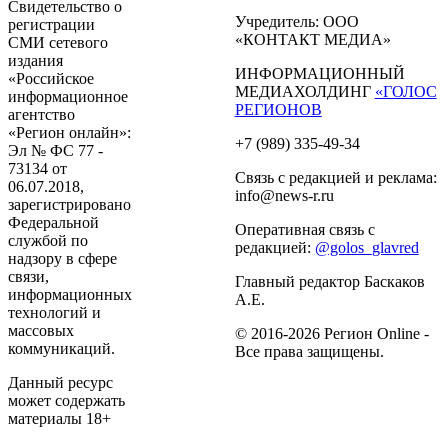
Свидетельство о
Учредитель: ООО
регистрации
«КОНТАКТ МЕДИА»
СМИ сетевого
издания
ИНФОРМАЦИОННЫЙ
«Российское
МЕДИАХОЛДИНГ
«ГОЛОС
информационное
РЕГИОНОВ
агентство
«Регион онлайн»:
+7 (989) 335-49-34
Эл № ФС 77 -
73134 от
Связь с редакцией и реклама:
06.07.2018,
info@news-r.ru
зарегистрировано
Федеральной
Оперативная связь с
службой по
редакцией:
@golos_glavred
надзору в сфере
связи,
Главный редактор Баскаков
информационных
А.Е.
технологий и
массовых
© 2016-2026 Регион Online -
коммуникаций.
Все права защищены.
Данный ресурс
может содержать
материалы 18+