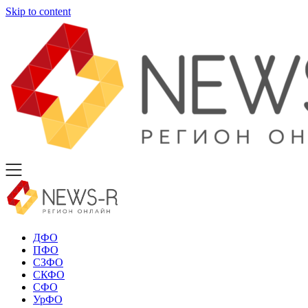
Skip to content
ДФО
ПФО
СЗФО
СКФО
СФО
УрФО