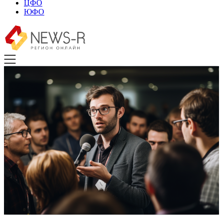
ЦФО
ЮФО