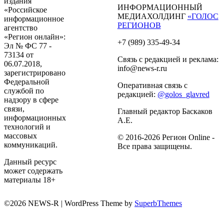
издания
ИНФОРМАЦИОННЫЙ
«Российское
МЕДИАХОЛДИНГ
«ГОЛОС
информационное
РЕГИОНОВ
агентство
«Регион онлайн»:
+7 (989) 335-49-34
Эл № ФС 77 -
73134 от
Связь с редакцией и реклама:
06.07.2018,
info@news-r.ru
зарегистрировано
Федеральной
Оперативная связь с
службой по
редакцией:
@golos_glavred
надзору в сфере
связи,
Главный редактор Баскаков
информационных
А.Е.
технологий и
массовых
© 2016-2026 Регион Online -
коммуникаций.
Все права защищены.
Данный ресурс
может содержать
материалы 18+
©2026 NEWS-R
| WordPress Theme by
SuperbThemes