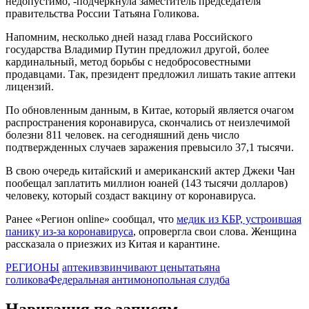
недопустимо, -подчеркнула заместитель председателя
правительства России Татьяна Голикова.
Напомним, несколько дней назад глава Российского
государства Владимир Путин предложил другой, более
кардинальный, метод борьбы с недобросовестными
продавцами. Так, президент предложил лишать такие аптеки
лицензий.
По обновленным данным, в Китае, который является очагом
распространения коронавируса, скончались от неизлечимой
болезни 811 человек. на сегодняшний день число
подтвержденных случаев заражения превысило 37,1 тысячи.
В свою очередь китайский и американский актер Джеки Чан
пообещал заплатить миллион юаней (143 тысячи долларов)
человеку, который создаст вакцину от коронавируса.
Ранее «Регион online» сообщал, что
медик из КБР, устроившая
панику из-за коронавируса
, опровергла свои слова. Женщина
рассказала о приезжих из Китая и карантине.
РЕГИОНЫ
аптеки
взвинчивают цены
татьяна
голикова
Федеральная антимонопольная слудба
Навигация по записям