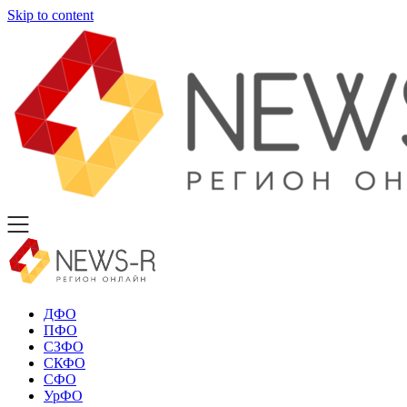
Skip to content
ДФО
ПФО
СЗФО
СКФО
СФО
УрФО