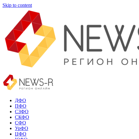
Skip to content
ДФО
ПФО
СЗФО
СКФО
СФО
УрФО
ЦФО