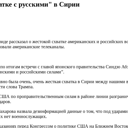
атке с русскими" в Сирии
е рассказал о жестокой схватке американских и российских во
овали американские телеканалы.
 по итогам встречи с главой японского правительства Синдзо 
анскими и российскими силами”.
авно была очень, очень жесткая схватка в Сирии между нашими 
ти слова Трампа.
с США по проправительственным силам в районе линии разграниче
даров.
харова назвала дезинформацией данные о том, что под ударами
их нет военнослужащих.
азаниях перед Конгрессом о политике США на Ближнем Востоке 