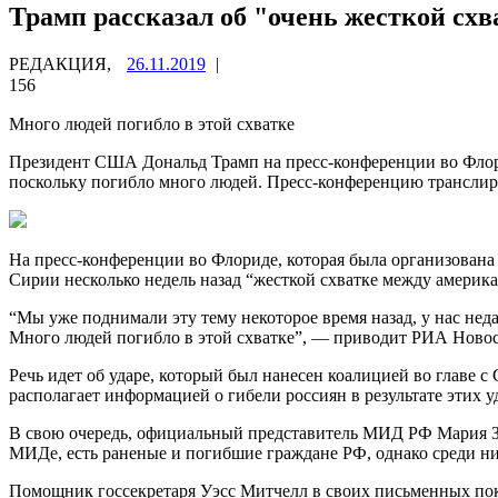
Трамп рассказал об "очень жесткой схв
РЕДАКЦИЯ,
26.11.2019
|
156
Много людей погибло в этой схватке
Президент США Дональд Трамп на пресс-конференции во Флорид
поскольку погибло много
людей. Пресс-конференцию транслир
На пресс-конференции во Флориде, которая была организована
Сирии несколько недель назад “жесткой схватке между америк
“Мы уже поднимали эту тему некоторое время назад, у нас нед
Много людей погибло в этой схватке”, — приводит РИА Новос
Речь идет об ударе, который был нанесен коалицией во главе 
располагает информацией о гибели россиян в результате этих у
В свою очередь, официальный представитель МИД РФ Мария За
МИДе, есть раненые и погибшие граждане РФ, однако среди н
Помощник госсекретаря Уэсс Митчелл в своих письменных пок