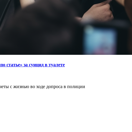
о статье» за суицид в туалете
четы с жизнью во ходе допроса в полиции