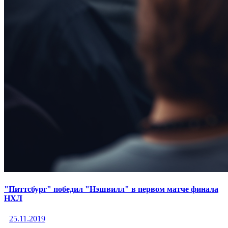
"Питтсбург" победил "Нэшвилл" в первом матче финала
НХЛ
25.11.2019