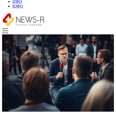
ЦФО
ЮФО