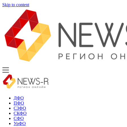
Skip to content
ДФО
ПФО
СЗФО
СКФО
СФО
УрФО