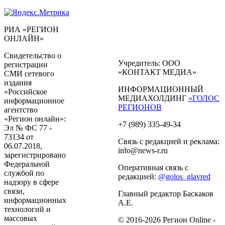
РИА «РЕГИОН
ОНЛАЙН»
Свидетельство о
Учредитель: ООО
регистрации
«КОНТАКТ МЕДИА»
СМИ сетевого
издания
ИНФОРМАЦИОННЫЙ
«Российское
МЕДИАХОЛДИНГ
«ГОЛОС
информационное
РЕГИОНОВ
агентство
«Регион онлайн»:
+7 (989) 335-49-34
Эл № ФС 77 -
73134 от
Связь с редакцией и реклама:
06.07.2018,
info@news-r.ru
зарегистрировано
Федеральной
Оперативная связь с
службой по
редакцией:
@golos_glavred
надзору в сфере
связи,
Главный редактор Баскаков
информационных
А.Е.
технологий и
массовых
© 2016-2026 Регион Online -