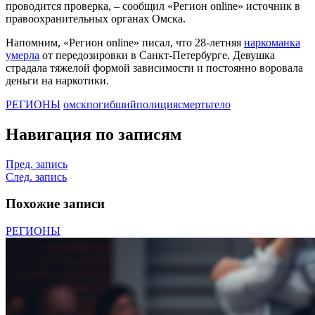
проводится проверка, – сообщил «Регион online» источник в
правоохранительных органах Омска.
Напомним, «Регион online» писал, что 28-летняя
наркоманка
умерла
от передозировки в Санкт-Петербурге. Девушка
страдала тяжелой формой зависимости и постоянно воровала
деньги на наркотики.
РЕГИОНЫ
омск
погибший
полиция
смерть
тело
Навигация по записям
Пред. запись
След. запись
Похожие записи
РЕГИОНЫ