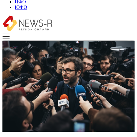
ЦФО
ЮФО