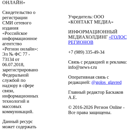
ОНЛАЙН»
Свидетельство о
Учредитель: ООО
регистрации
«КОНТАКТ МЕДИА»
СМИ сетевого
издания
ИНФОРМАЦИОННЫЙ
«Российское
МЕДИАХОЛДИНГ
«ГОЛОС
информационное
РЕГИОНОВ
агентство
«Регион онлайн»:
+7 (989) 335-49-34
Эл № ФС 77 -
73134 от
Связь с редакцией и реклама:
06.07.2018,
info@news-r.ru
зарегистрировано
Федеральной
Оперативная связь с
службой по
редакцией:
@golos_glavred
надзору в сфере
связи,
Главный редактор Баскаков
информационных
А.Е.
технологий и
массовых
© 2016-2026 Регион Online -
коммуникаций.
Все права защищены.
Данный ресурс
может содержать