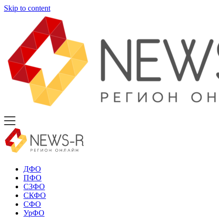
Skip to content
ДФО
ПФО
СЗФО
СКФО
СФО
УрФО