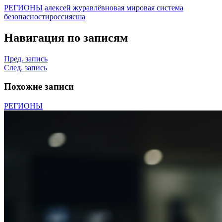
РЕГИОНЫ
алексей журавлёв
новая мировая система
безопасности
россия
сша
Навигация по записям
Пред. запись
След. запись
Похожие записи
РЕГИОНЫ