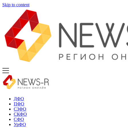
Skip to content
ДФО
ПФО
СЗФО
СКФО
СФО
УрФО