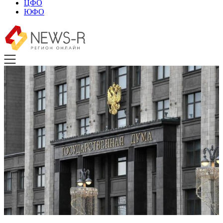
ЦФО
ЮФО