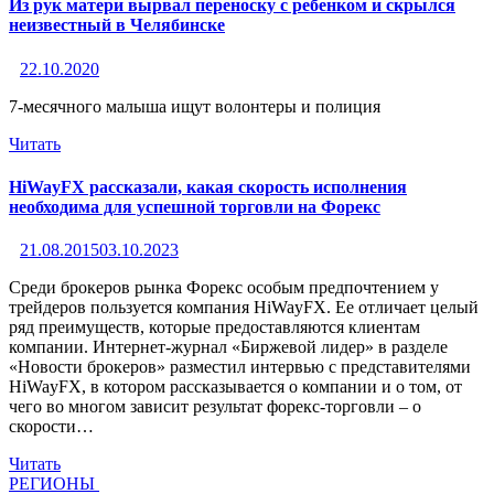
Из рук матери вырвал переноску с ребенком и скрылся
неизвестный в Челябинске
22.10.2020
7-месячного малыша ищут волонтеры и полиция
Читать
HiWayFX рассказали, какая скорость исполнения
необходима для успешной торговли на Форекс
21.08.2015
03.10.2023
Среди брокеров рынка Форекс особым предпочтением у
трейдеров пользуется компания HiWayFX. Ее отличает целый
ряд преимуществ, которые предоставляются клиентам
компании. Интернет-журнал «Биржевой лидер» в разделе
«Новости брокеров» разместил интервью с представителями
HiWayFX, в котором рассказывается о компании и о том, от
чего во многом зависит результат форекс-торговли – о
скорости…
Читать
РЕГИОНЫ