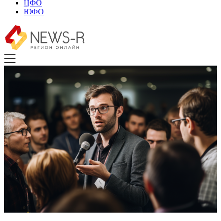
ЦФО
ЮФО