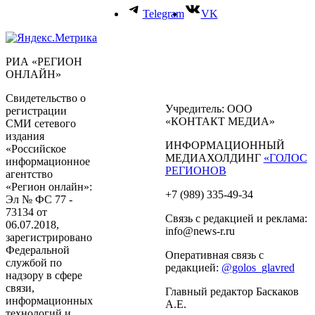
Telegram
VK
РИА «РЕГИОН
ОНЛАЙН»
Свидетельство о
Учредитель: ООО
регистрации
«КОНТАКТ МЕДИА»
СМИ сетевого
издания
ИНФОРМАЦИОННЫЙ
«Российское
МЕДИАХОЛДИНГ
«ГОЛОС
информационное
РЕГИОНОВ
агентство
«Регион онлайн»:
+7 (989) 335-49-34
Эл № ФС 77 -
73134 от
Связь с редакцией и реклама:
06.07.2018,
info@news-r.ru
зарегистрировано
Федеральной
Оперативная связь с
службой по
редакцией:
@golos_glavred
надзору в сфере
связи,
Главный редактор Баскаков
информационных
А.Е.
технологий и