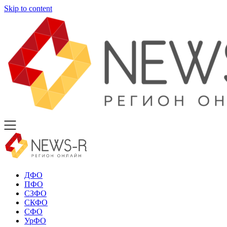
Skip to content
ДФО
ПФО
СЗФО
СКФО
СФО
УрФО