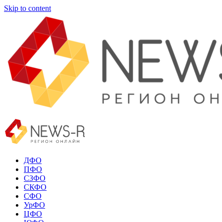
Skip to content
ДФО
ПФО
СЗФО
СКФО
СФО
УрФО
ЦФО