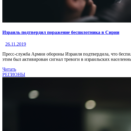
Израиль подтвердил поражение беспилотника в Сирии
26.11.2019
Пресс-служба Армии обороны Израиля подтвердила, что беспил
этим был активирован сигнал тревоги в израильских населенн
Читать
РЕГИОНЫ