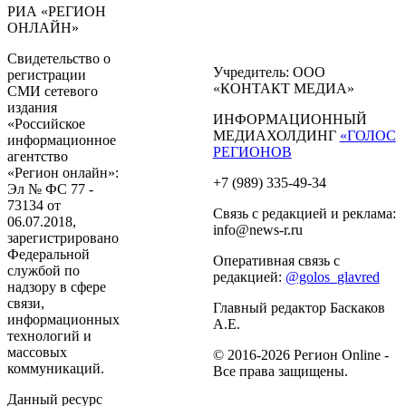
РИА «РЕГИОН
ОНЛАЙН»
Свидетельство о
Учредитель: ООО
регистрации
«КОНТАКТ МЕДИА»
СМИ сетевого
издания
ИНФОРМАЦИОННЫЙ
«Российское
МЕДИАХОЛДИНГ
«ГОЛОС
информационное
РЕГИОНОВ
агентство
«Регион онлайн»:
+7 (989) 335-49-34
Эл № ФС 77 -
73134 от
Связь с редакцией и реклама:
06.07.2018,
info@news-r.ru
зарегистрировано
Федеральной
Оперативная связь с
службой по
редакцией:
@golos_glavred
надзору в сфере
связи,
Главный редактор Баскаков
информационных
А.Е.
технологий и
массовых
© 2016-2026 Регион Online -
коммуникаций.
Все права защищены.
Данный ресурс