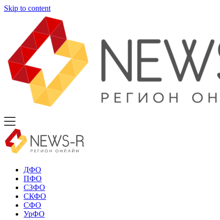
Skip to content
ДФО
ПФО
СЗФО
СКФО
СФО
УрФО