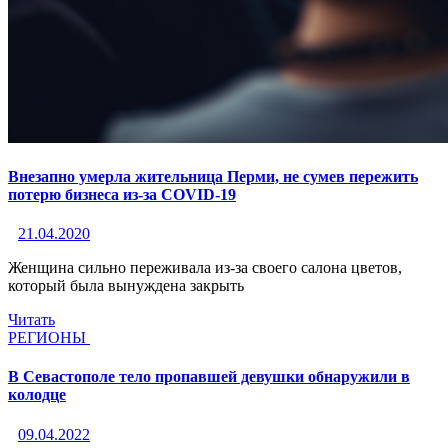
Внезапно умерла жительница Перми, не сумев пережить
потерю бизнеса из-за COVID-19
21.04.2020
Женщина сильно переживала из-за своего салона цветов,
который была вынуждена закрыть
Читать
РЕГИОНЫ
В Севастополе тело пропавшей девушки обнаружили в
колодце
09.04.2022