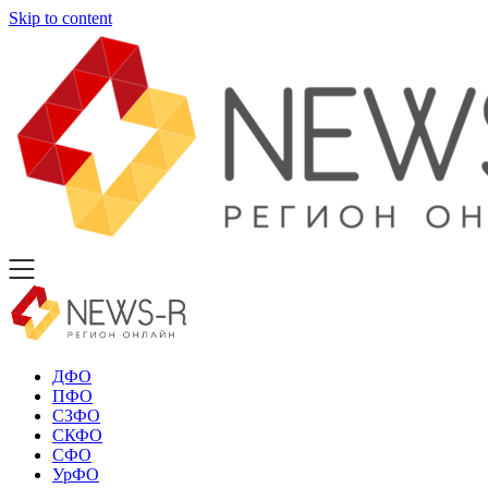
Skip to content
ДФО
ПФО
СЗФО
СКФО
СФО
УрФО