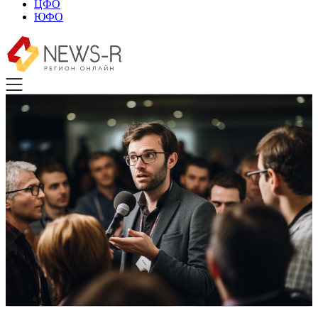
ЦФО
ЮФО