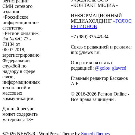
регистрации
«КОНТАКТ МЕДИА»
СМИ сетевого
издания
ИНФОРМАЦИОННЫЙ
«Российское
МЕДИАХОЛДИНГ
«ГОЛОС
информационное
РЕГИОНОВ
агентство
«Регион онлайн»:
+7 (989) 335-49-34
Эл № ФС 77 -
73134 от
Связь с редакцией и реклама:
06.07.2018,
info@news-r.ru
зарегистрировано
Федеральной
Оперативная связь с
службой по
редакцией:
@golos_glavred
надзору в сфере
связи,
Главный редактор Баскаков
информационных
А.Е.
технологий и
массовых
© 2016-2026 Регион Online -
коммуникаций.
Все права защищены.
Данный ресурс
может содержать
материалы 18+
©2026 NEWS-R
| WordPress Theme by
SuperbThemes