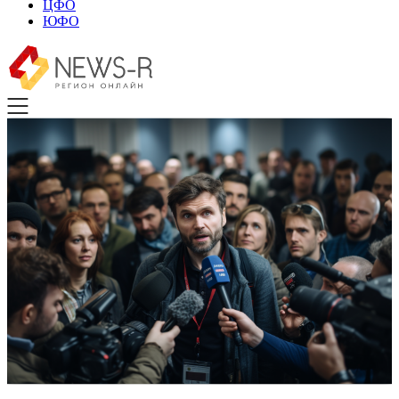
ЦФО
ЮФО