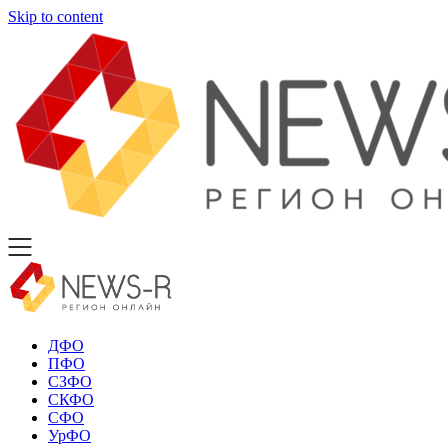
Skip to content
ДФО
ПФО
СЗФО
СКФО
СФО
УрФО