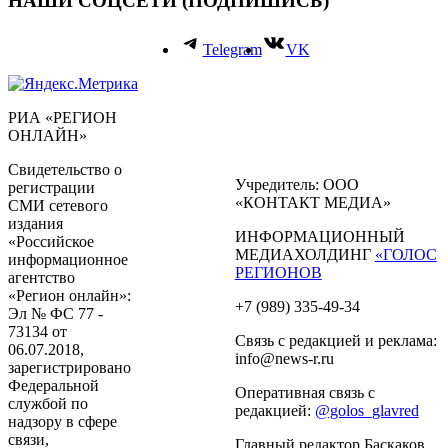
НАШИ СОЦСЕТИ (ПОДПИШИСЬ)
Telegram
VK
РИА «РЕГИОН
ОНЛАЙН»
Свидетельство о
Учредитель: ООО
регистрации
«КОНТАКТ МЕДИА»
СМИ сетевого
издания
ИНФОРМАЦИОННЫЙ
«Российское
МЕДИАХОЛДИНГ
«ГОЛОС
информационное
РЕГИОНОВ
агентство
«Регион онлайн»:
+7 (989) 335-49-34
Эл № ФС 77 -
73134 от
Связь с редакцией и реклама:
06.07.2018,
info@news-r.ru
зарегистрировано
Федеральной
Оперативная связь с
службой по
редакцией:
@golos_glavred
надзору в сфере
связи,
Главный редактор Баскаков