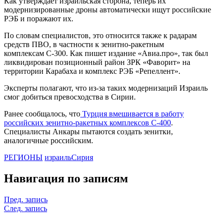
Как утверждает израильская сторона, теперь их
модернизированные дроны автоматически ищут российские
РЭБ и поражают их.
По словам специалистов, это относится также к радарам
средств ПВО, в частности к зенитно-ракетным
комплексам С-300. Как пишет издание «Авиа.про», так был
ликвидирован позиционный район ЗРК «Фаворит» на
территории Карабаха и комплекс РЭБ «Репеллент».
Эксперты полагают, что из-за таких модернизаций Израиль
смог добиться превосходства в Сирии.
Ранее сообщалось, что
Турция вмешивается в работу
российских зенитно-ракетных комплексов С-400
.
Специалисты Анкары пытаются создать зенитки,
аналогичные российским.
РЕГИОНЫ
израиль
Сирия
Навигация по записям
Пред. запись
След. запись