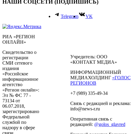
НАШИ СОЦСЕТИ (ПОДПИШИСЬ)
Telegram
VK
РИА «РЕГИОН
ОНЛАЙН»
Свидетельство о
Учредитель: ООО
регистрации
«КОНТАКТ МЕДИА»
СМИ сетевого
издания
ИНФОРМАЦИОННЫЙ
«Российское
МЕДИАХОЛДИНГ
«ГОЛОС
информационное
РЕГИОНОВ
агентство
«Регион онлайн»:
+7 (989) 335-49-34
Эл № ФС 77 -
73134 от
Связь с редакцией и реклама:
06.07.2018,
info@news-r.ru
зарегистрировано
Федеральной
Оперативная связь с
службой по
редакцией:
@golos_glavred
надзору в сфере
связи,