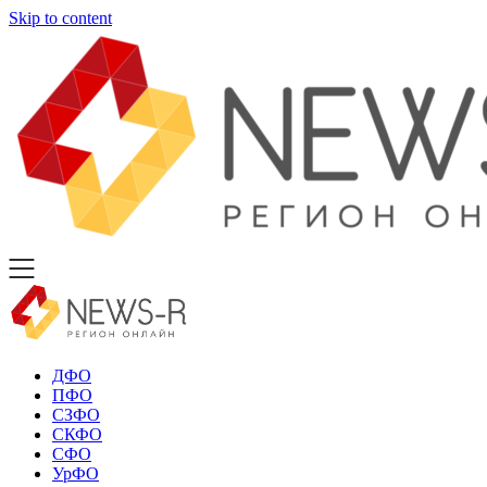
Skip to content
ДФО
ПФО
СЗФО
СКФО
СФО
УрФО