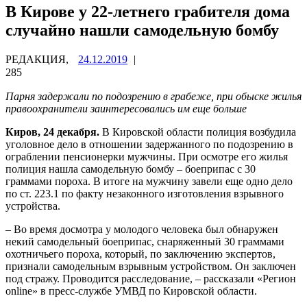
В Кирове у 22-летнего грабителя дома
случайно нашли самодельную бомбу
РЕДАКЦИЯ,
24.12.2019
|
285
Парня задержали по подозрению в грабеже, при обыске жилья
правоохранители заинтересовались им еще больше
Киров, 24 декабря.
В Кировской области полиция возбудила
уголовное дело в отношении задержанного по подозрению в
ограблении пенсионерки мужчины. При осмотре его жилья
полиция нашла самодельную бомбу – боеприпас с 30
граммами пороха. В итоге на мужчину завели еще одно дело
по ст. 223.1 по факту незаконного изготовления взрывного
устройства.
– Во время досмотра у молодого человека был обнаружен
некий самодельный боеприпас, снаряженный 30 граммами
охотничьего пороха, который, по заключению экспертов,
признали самодельным взрывным устройством. Он заключен
под стражу. Проводится расследование, – рассказали «Регион
online» в пресс-службе УМВД по Кировской области.