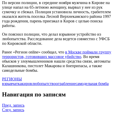
По версии полиции, в середине ноября мужчина в Кирове на
улице напал на 65-летнюю женщину, вырвал у нее из рук
сумочку и сбежал. Полиция установила личность, грабителем
оказался житель поселка Лесной Верхнекамского района 1997
года рождения, парень приезжал в Киров с целью поиска
работы.
Он пояснил полиции, что делал взрывное устройство из
любопытства. Расследование дела ведется совместно с УФСБ
по Кировской области.
Ранее «Регион online» сообщал, что
в Москве поймали группу
террористов, готовивших массовое убийство
. Во время
обысков у злоумышленников нашли средства связи, автоматы
Калашникова, пистолет Макарова и боеприпасы, а также
самодельные бомбы.
РЕГИОНЫ
взрывчатка
киров
любопытство
ограбление
самодельная бомба
Навигация по записям
Пред. запись
След. запись