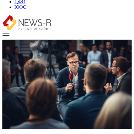
ЦФО
ЮФО