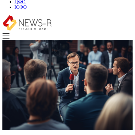
ЦФО
ЮФО