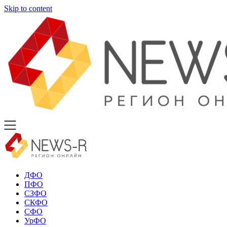
Skip to content
ДФО
ПФО
СЗФО
СКФО
СФО
УрФО