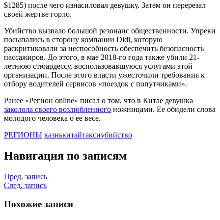
$1285) после чего изнасиловал девушку. Затем он перерезал
своей жертве горло.
Убийство вызвало большой резонанс общественности. Упреки
посыпались в сторону компании Didi, которую
раскритиковали за неспособность обеспечить безопасность
пассажиров. До этого, в мае 2018-го года также убили 21-
летнюю стюардессу, воспользовавшуюся услугами этой
организации. После этого власти ужесточили требования к
отбору водителей сервисов «поездок с попутчиками».
Ранее «Регион online» писал о том, что в Китае девушка
заколола своего возлюбленного
ножницами. Ее обидели слова
молодого человека о ее весе.
РЕГИОНЫ
казнь
китай
такси
убийство
Навигация по записям
Пред. запись
След. запись
Похожие записи