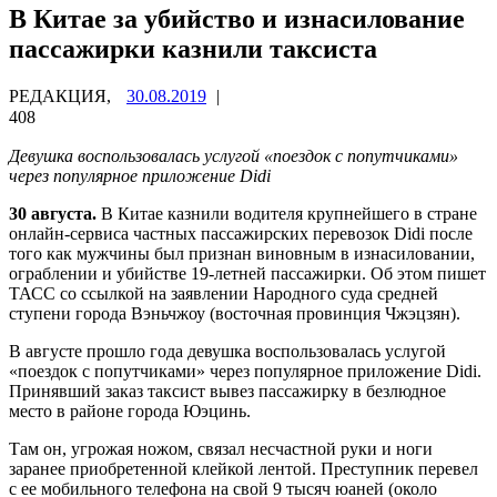
В Китае за убийство и изнасилование
пассажирки казнили таксиста
РЕДАКЦИЯ,
30.08.2019
|
408
Девушка воспользовалась услугой «поездок с попутчиками»
через популярное приложение Didi
30 августа.
В Китае казнили водителя крупнейшего в стране
онлайн-сервиса частных пассажирских перевозок Didi после
того как мужчины был признан виновным в изнасиловании,
ограблении и убийстве 19-летней пассажирки. Об этом пишет
ТАСС со ссылкой на заявлении Народного суда средней
ступени города Вэньчжоу (восточная провинция Чжэцзян).
В августе прошло года девушка воспользовалась услугой
«поездок с попутчиками» через популярное приложение Didi.
Принявший заказ таксист вывез пассажирку в безлюдное
место в районе города Юэцинь.
Там он, угрожая ножом, связал несчастной руки и ноги
заранее приобретенной клейкой лентой. Преступник перевел
с ее мобильного телефона на свой 9 тысяч юаней (около