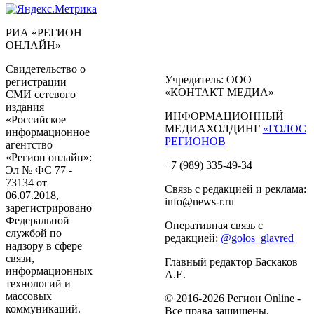
РИА «РЕГИОН
ОНЛАЙН»
Свидетельство о
Учредитель: ООО
регистрации
«КОНТАКТ МЕДИА»
СМИ сетевого
издания
ИНФОРМАЦИОННЫЙ
«Российское
МЕДИАХОЛДИНГ
«ГОЛОС
информационное
РЕГИОНОВ
агентство
«Регион онлайн»:
+7 (989) 335-49-34
Эл № ФС 77 -
73134 от
Связь с редакцией и реклама:
06.07.2018,
info@news-r.ru
зарегистрировано
Федеральной
Оперативная связь с
службой по
редакцией:
@golos_glavred
надзору в сфере
связи,
Главный редактор Баскаков
информационных
А.Е.
технологий и
массовых
© 2016-2026 Регион Online -
коммуникаций.
Все права защищены.