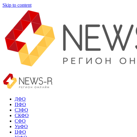
Skip to content
ДФО
ПФО
СЗФО
СКФО
СФО
УрФО
ЦФО