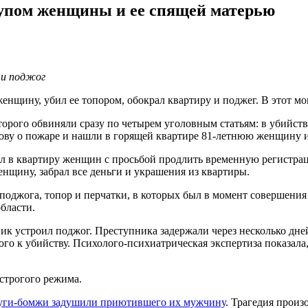
рупом женщины и ее спящей матерью
 и поджог
нщину, убил ее топором, обокрал квартиру и поджег. В этот мом
торого обвиняли сразу по четырем уголовным статьям: в убийст
ову о пожаре и нашли в горящей квартире 81-летнюю женщину и 
 в квартиру женщин с просьбой продлить временную регистрацию
енщину, забрал все деньги и украшения из квартиры.
оджога, топор и перчатки, в которых был в момент совершения 
бласти.
ник устроил поджог. Преступника задержали через несколько дн
го к убийству. Психолого-психиатрическая экспертиза показала
строгого режима.
руги-бомжи задушили приютившего их мужчину
. Трагедия произ