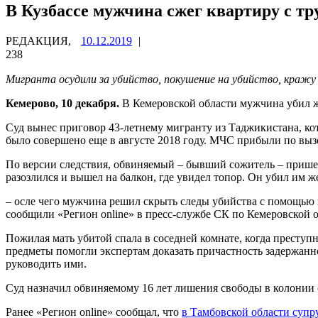
В Кузбассе мужчина сжег квартиру с т
РЕДАКЦИЯ,
10.12.2019
|
238
Мигранта осудили за убийство, покушение на убийство, кражу
Кемерово, 10 декабря.
В Кемеровской области мужчина убил же
Суд вынес приговор 43-летнему мигранту из Таджикистана, ко
было совершено еще в августе 2018 году. МЧС прибыли по выз
По версии следствия, обвиняемый – бывший сожитель – пришел
разозлился и вышел на балкон, где увидел топор. Он убил им ж
– осле чего мужчина решил скрыть следы убийства с помощью п
сообщили «Регион online» в пресс-службе СК по Кемеровской о
Пожилая мать убитой спала в соседней комнате, когда преступ
предметы помогли экспертам доказать причастность задержанно
руководить ими.
Суд назначил обвиняемому 16 лет лишения свободы в колонии 
Ранее «Регион online» сообщал, что
в Тамбовской области суп